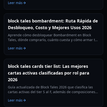
Leer más
prácticas.
block tales bombardment: Ruta Rápida de
Desbloqueo, Costo y Mejores Usos 2026
Aprende cómo desbloquear Bombardment en Block
Tales, dónde comprarlo, cuánto cuesta y cómo armar tu
build a su alrededor para limpiar combates más rápido
Leer más
en 2026.
block tales cards tier list: Las mejores
cartas activas clasificadas por rol para
2026
Guía actualizada de Block Tales 2026 que clasifica las
cartas activas del tier S al F, además de composiciones
de equipo, prioridades de BP y estrategia para modo
Leer más
difícil.