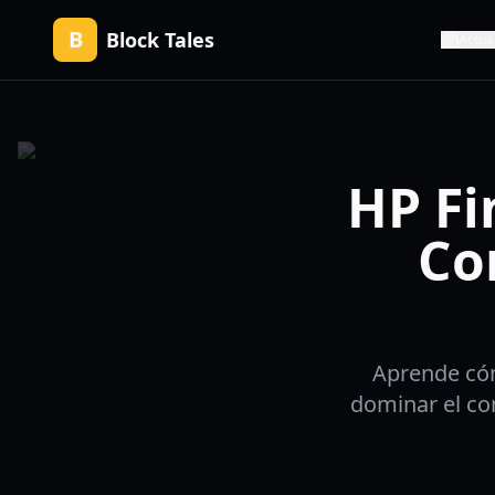
B
Block Tales
Actua
HP Fi
Co
Aprende cóm
dominar el co