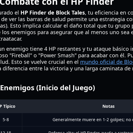
 Combate con el HP Finder
urado el
HP Finder de Block Tales
, tu eficiencia en
de ver las barras de salud permite una estrategia co
). Esto implica calcular el daño total que tu grupo p
re los enemigos para asegurar que al menos uno sea 
raatacar.
un enemigo tiene 4 HP restantes y tu ataque básico i
oso "Fireball" o "Power Smash" para acabar con él. P
lud. Esto se vuelve crucial en el
mundo oficial de Blo
a diferencia entre la victoria y una larga caminata d
 Enemigos (Inicio del Juego)
P Típico
Notas
5-8
Generalmente muere en 1-2 golpes; no d
12-15
Defensa alta; el HP Finder ayuda a rastrear