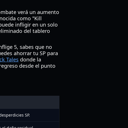
 combate verá un aumento
nocida como "Kill
uede infligir en un solo
eliminado del tablero
nflige 5, sabes que no
uedes ahorrar tu SP para
ck Tales
donde la
e regreso desde el punto
esperdicies SP.
 el daño residual.