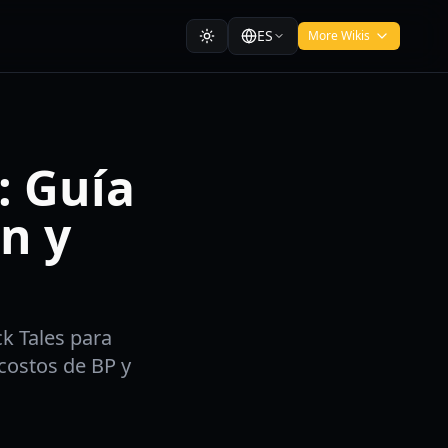
ES
More Wikis
: Guía
n y
k Tales para
costos de BP y