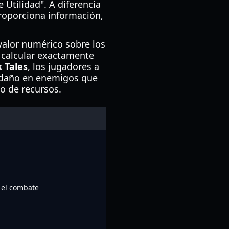
 Utilidad". A diferencia
roporciona información,
valor numérico sobre los
e calcular exactamente
 Tales
, los jugadores a
 daño en enemigos que
io de recursos.
 el combate