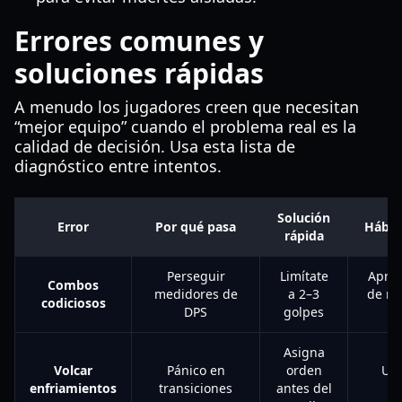
Errores comunes y
soluciones rápidas
A menudo los jugadores creen que necesitan
“mejor equipo” cuando el problema real es la
calidad de decisión. Usa esta lista de
diagnóstico entre intentos.
Solución
Error
Por qué pasa
Hábito
rápida
Perseguir
Limítate
Apren
Combos
medidores de
a 2–3
de re
codiciosos
DPS
golpes
Asigna
Volcar
Pánico en
orden
Usa
enfriamientos
transiciones
antes del