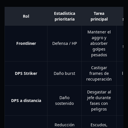
Estadística
Tarea
Rol
prioritaria
principal
se
Mantener el
aggro y
v
Frontliner
Defensa / HP
absorber
se
golpes
pesados
Castigar
Ay
DPS Striker
Daño burst
frames de
li
recuperación
Desgastar al
C
Daño
jefe durante
e
DPS a distancia
sostenido
fases con
c
peligros
s
Co
Reducción
Escudos,