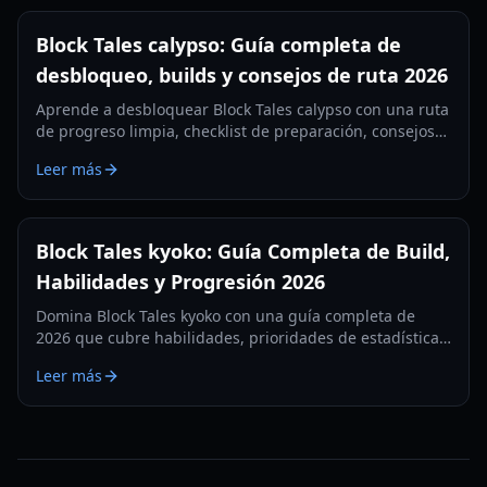
Block Tales calypso: Guía completa de
desbloqueo, builds y consejos de ruta 2026
Aprende a desbloquear Block Tales calypso con una ruta
de progreso limpia, checklist de preparación, consejos
de build y soluciones de problemas para 2026.
Leer más
Block Tales kyoko: Guía Completa de Build,
Habilidades y Progresión 2026
Domina Block Tales kyoko con una guía completa de
2026 que cubre habilidades, prioridades de estadísticas,
rutas de equipo, roles de equipo y progresión de
Leer más
principiante a endgame.