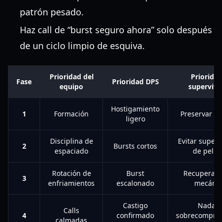
patrón pesado.
Haz call de “burst seguro ahora” solo después
de un ciclo limpio de esquiva.
Prioridad del
Priorida
Fase
Prioridad DPS
equipo
supervive
Hostigamiento
1
Formación
Preservar re
ligero
Disciplina de
Evitar superp
2
Bursts cortos
espaciado
de pelig
Rotación de
Burst
Recuperars
3
enfriamientos
escalonado
mecánic
Castigo
Nada d
Calls
4
confirmado
sobrecompro
calmadas