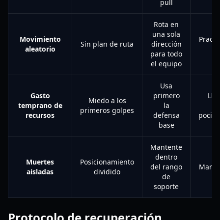
pull
Rota en
una sola
Movimiento
Practi
Sin plan de ruta
dirección
aleatorio
para todo
el equipo
Usa
Gasto
primero
Lle
Miedo a los
temprano de
la
e
primeros golpes
recursos
defensa
pocion
base
Mantente
dentro
Muertes
Posicionamiento
del rango
Mantén
aisladas
dividido
de
soporte
Protocolo de recuperación