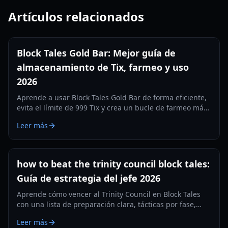
Artículos relacionados
Block Tales Gold Bar: Mejor guía de
almacenamiento de Tix, farmeo y uso
2026
Aprende a usar Block Tales Gold Bar de forma eficiente,
evita el límite de 999 Tix y crea un bucle de farmeo más
inteligente con estrategias prácticas de 2026.
Leer más
how to beat the trinity council block tales:
Guía de estrategia del jefe 2026
Aprende cómo vencer al Trinity Council en Block Tales
con una lista de preparación clara, tácticas por fase,
roles de equipo y planes de recuperación para lograr
Leer más
clears consistentes en 2026.