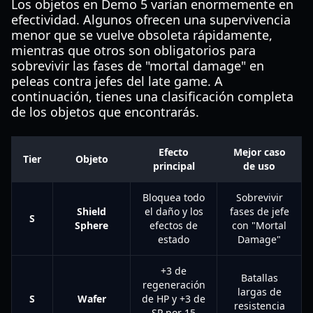
Los objetos en Demo 5 varían enormemente en
efectividad. Algunos ofrecen una supervivencia
menor que se vuelve obsoleta rápidamente,
mientras que otros son obligatorios para
sobrevivir las fases de "mortal damage" en
peleas contra jefes del late game. A
continuación, tienes una clasificación completa
de los objetos que encontrarás.
Efecto
Mejor caso
Tier
Objeto
principal
de uso
Bloquea todo
Sobrevivir
Shield
el daño y los
fases de jefe
S
Sphere
efectos de
con "Mortal
estado
Damage"
+3 de
Batallas
regeneración
largas de
S
Wafer
de HP y +3 de
resistencia
SP por 15