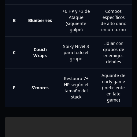
+6 HP y +3 de
Combos
Ataque
específicos
B
Blueberries
(siguiente
de alto daño
golpe)
en un turno
Lidiar con
Spiky Nivel 3
Couch
grupos de
C
para todo el
Wraps
enemigos
grupo
débiles
Aguante de
Restaura 7+
early game
HP según el
F
S'mores
(ineficiente
tamaño del
en late
stack
game)