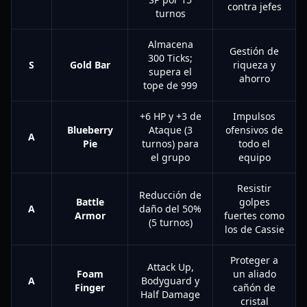
contra jefes
turnos
Almacena
Gestión de
300 Ticks;
S
Gold Bar
riqueza y
supera el
ahorro
tope de 999
+6 HP y +3 de
Impulsos
Blueberry
Ataque (3
ofensivos de
A
Pie
turnos) para
todo el
el grupo
equipo
Resistir
Reducción de
Battle
golpes
A
daño del 50%
Armor
fuertes como
(5 turnos)
los de Cassie
Proteger a
Attack Up,
Foam
un aliado
A
Bodyguard y
Finger
cañón de
Half Damage
cristal