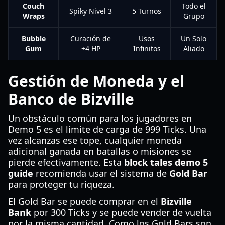
Couch
Todo el
Spiky Nivel 3
5 Turnos
Wraps
Grupo
Bubble
Curación de
Usos
Un Solo
Gum
+4 HP
Infinitos
Aliado
Gestión de Moneda y el
Banco de Bizville
Un obstáculo común para los jugadores en
Demo 5 es el límite de carga de 999 Ticks. Una
vez alcanzas ese tope, cualquier moneda
adicional ganada en batallas o misiones se
pierde efectivamente. Esta
block tales demo 5
guide
recomienda usar el sistema de
Gold Bar
para proteger tu riqueza.
El Gold Bar se puede comprar en el
Bizville
Bank
por 300 Ticks y se puede vender de vuelta
por la misma cantidad. Como los Gold Bars son