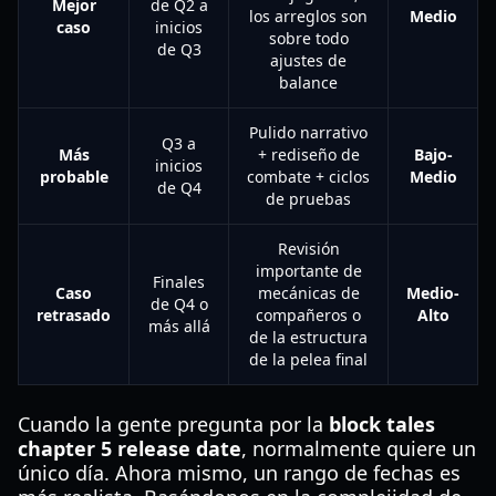
Mejor
de Q2 a
los arreglos son
Medio
caso
inicios
sobre todo
de Q3
ajustes de
balance
Pulido narrativo
Q3 a
Más
+ rediseño de
Bajo-
inicios
probable
combate + ciclos
Medio
de Q4
de pruebas
Revisión
importante de
Finales
Caso
mecánicas de
Medio-
de Q4 o
retrasado
compañeros o
Alto
más allá
de la estructura
de la pelea final
Cuando la gente pregunta por la
block tales
chapter 5 release date
, normalmente quiere un
único día. Ahora mismo, un rango de fechas es