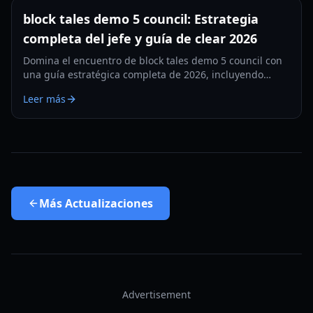
block tales demo 5 council: Estrategia
completa del jefe y guía de clear 2026
Domina el encuentro de block tales demo 5 council con
una guía estratégica completa de 2026, incluyendo
preparación, roles de equipo, prioridades por fase y
Leer más
correcciones de errores para clears más rápidos.
Más
Actualizaciones
Advertisement