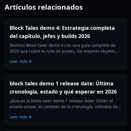
Artículos relacionados
Block Tales demo 4: Estrategia completa
del capítulo, jefes y builds 2026
Domina Block Tales demo 4 con una guía completa de
2026 que cubre la ruta de puzles, los mejores objetos,
los roles de equipo y las estrategias de jefes del
Leer más
endgame para lograr clears más fluidos.
block tales demo 1 release date: Última
cronología, estado y qué esperar en 2026
¿Buscas la block tales demo 1 release date? Obtén el
estado actual, el contexto de la cronología, métodos de
seguimiento confiables y señales prácticas de
Leer más
actualización para vigilar en 2026.