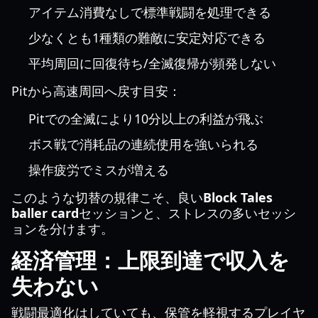
アイテム消費なしで標準戦闘を処理できる
少なくとも1種類の難敵に安定対応できる
平均周回に回復待ち/全滅復帰が頻発しない
Pitから高速周回へ戻す目安：
Pitでの全滅により10分以上の利益が飛ぶ
ボス戦で消耗品の連続使用を強いられる
操作疲労でミスが増える
このような切替の規律こそ、良い
Block Tales
baller card
セッションと、ストレスの多いセッシ
ョンを分けます。
経済管理：上限到達で収入を
失わない
戦闘最適化はしていても、保管を軽視するプレイヤ