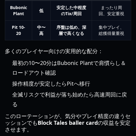
Bubonic
安定した中程度
まったり周
低
Plant
のTix/周回
回、安定重視
Pit 10-
中〜
序盤は低め、深
集中プレイ、
20
高
層で高くなる
総獲得量重視
多くのプレイヤー向けの実用的な配分：
最初の10〜20分はBubonic Plantで肩慣らし＆
ロードアウト確認
操作精度が安定したらPitへ移行
全滅リスクで利益が落ち始めたら高速周回に戻
る
このローテーションが、気分やプレイ精度の違うセ
ッションでも
Block Tales baller card
の収益を安定
させます。