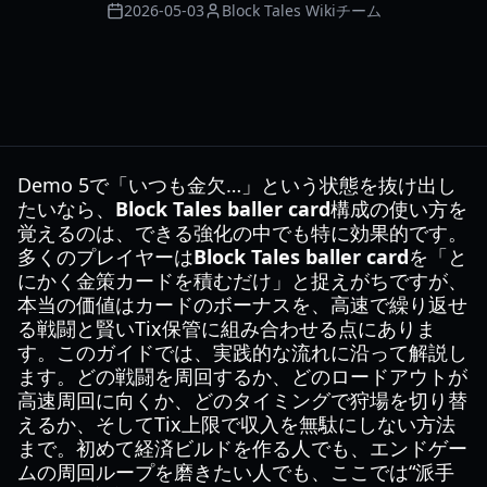
2026-05-03
Block Tales Wikiチーム
Demo 5で「いつも金欠…」という状態を抜け出し
たいなら、
Block Tales baller card
構成の使い方を
覚えるのは、できる強化の中でも特に効果的です。
多くのプレイヤーは
Block Tales baller card
を「と
にかく金策カードを積むだけ」と捉えがちですが、
本当の価値はカードのボーナスを、高速で繰り返せ
る戦闘と賢いTix保管に組み合わせる点にありま
す。このガイドでは、実践的な流れに沿って解説し
ます。どの戦闘を周回するか、どのロードアウトが
高速周回に向くか、どのタイミングで狩場を切り替
えるか、そしてTix上限で収入を無駄にしない方法
まで。初めて経済ビルドを作る人でも、エンドゲー
ムの周回ループを磨きたい人でも、ここでは“派手