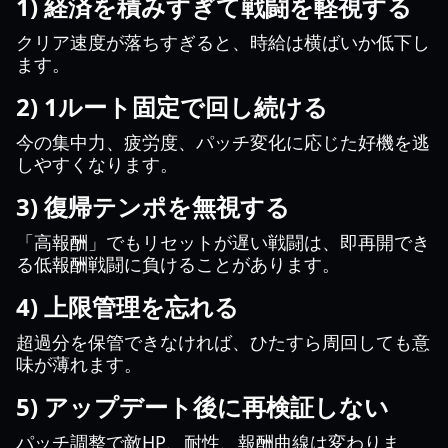
1) 経済を積みすぎて戦闘を軽視する
クリア速度が落ちすぎると、時給は横ばいか低下し
ます。
2) 1ルート固定で回し続ける
今の集中力、疲労度、パッチ変化に応じた好機を逃
しやすくなります。
3) 復帰テンポを無視する
「高報酬」でもリセットが遅い戦闘は、即再開でき
る低報酬戦闘に負けることがあります。
4) 上限管理を忘れる
超過分を保管できなければ、ひたすら周回しても意
味が薄れます。
5) アップデート後に再検証しない
パッチ調整で敵HP、耐性、報酬曲線は変わりま