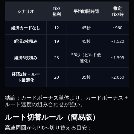
Tix/
推定
シナリオ
平均戦闘時間
勝利
Tix/時
経済カードなし
12
45秒
~960
経済2枚積み
19
45秒
~1,520
55秒（ビルド低
経済3枚積み
23
~1,505
速化）
経済2枚 + ルー
20
35秒
~2,050
ト最適化
結論：カードボーナス単体より、カードボーナス +
ルート速度の組み合わせが強い。
ルート切替ルール（簡易版）
高速周回からPitへ切り替える目安：