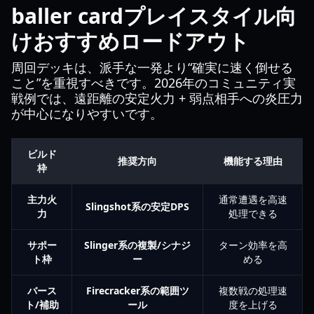
baller cardプレイスタイル向
けおすすめロードアウト
周回デッキは、派手な一発より“確実に速く倒せる
こと”を重視すべきです。2026年のコミュニティ実
戦例では、遠距離の安定火力 + 弱点相手への炎圧力
が中心になりやすいです。
ビルド
推奨方向
機能する理由
枠
主力火
通常遭遇を高速
Slingshot系の安定DPS
力
処理できる
サポー
Slinger系の複製/シナジ
ターン効率を高
ト枠
ー
める
バース
Firecracker系の範囲ツ
複数戦の処理速
ト/補助
ール
度を上げる