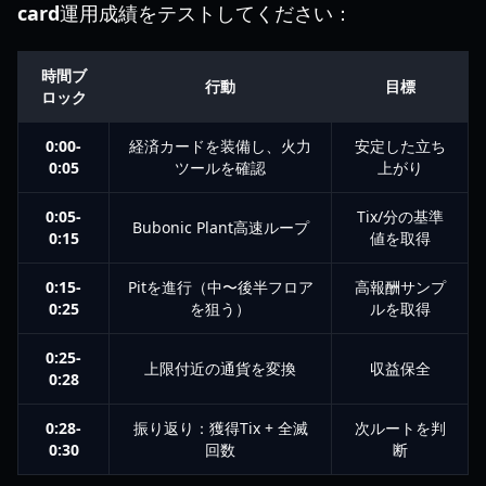
card
運用成績をテストしてください：
時間ブ
行動
目標
ロック
0:00-
経済カードを装備し、火力
安定した立ち
0:05
ツールを確認
上がり
0:05-
Tix/分の基準
Bubonic Plant高速ループ
0:15
値を取得
0:15-
Pitを進行（中〜後半フロア
高報酬サンプ
0:25
を狙う）
ルを取得
0:25-
上限付近の通貨を変換
収益保全
0:28
0:28-
振り返り：獲得Tix + 全滅
次ルートを判
0:30
回数
断