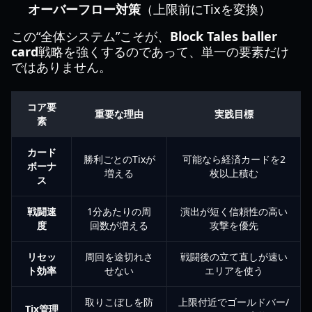
オーバーフロー対策
（上限前にTixを変換）
この“全体システム”こそが、
Block Tales baller
card
戦略を強くするのであって、単一の要素だけ
ではありません。
コア要
重要な理由
実践目標
素
カード
勝利ごとのTixが
可能なら経済カードを2
ボーナ
増える
枚以上積む
ス
戦闘速
1分あたりの周
演出が短く信頼性の高い
度
回数が増える
攻撃を優先
リセッ
周回を途切れさ
戦闘後の立て直しが速い
ト効率
せない
エリアを使う
取りこぼしを防
上限付近でゴールドバー/
Tix管理