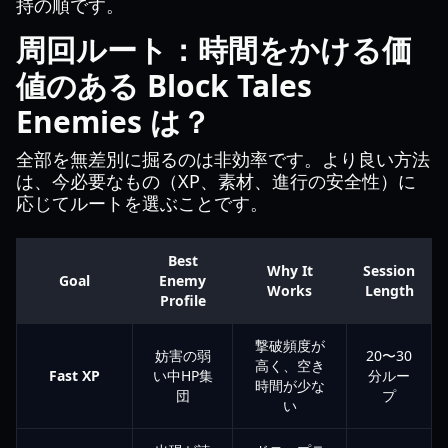
持の順です。
周回ルート：時間をかける価
値のある Block Tales
Enemies は？
全部を無差別に掘るのは非効率です。より良い方法
は、今必要なもの（XP、素材、進行の安全性）に
応じてルートを選ぶことです。
Best
Why It
Session
Goal
Enemy
Works
Length
Profile
撃破頻度が
妨害の弱
20〜30
高く、空き
Fast XP
い中HP集
分ルー
時間が少な
団
プ
い