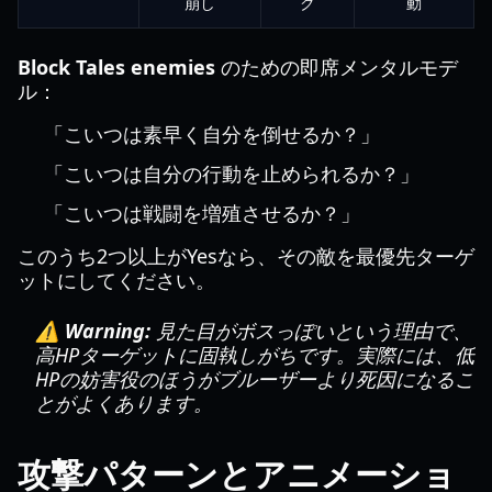
崩し
ク
動
Block Tales enemies
のための即席メンタルモデ
ル：
「こいつは素早く自分を倒せるか？」
「こいつは自分の行動を止められるか？」
「こいつは戦闘を増殖させるか？」
このうち2つ以上がYesなら、その敵を最優先ターゲ
ットにしてください。
⚠️ Warning:
見た目がボスっぽいという理由で、
高HPターゲットに固執しがちです。実際には、低
HPの妨害役のほうがブルーザーより死因になるこ
とがよくあります。
攻撃パターンとアニメーショ