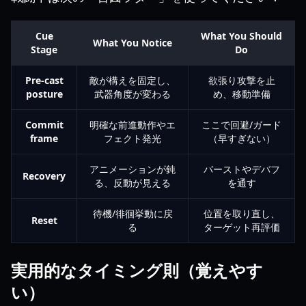
Cue
What You Should
What You Notice
Stage
Do
Pre-cast
敵が構えを固定し、
欲張り攻撃を止
posture
武器角度が変わる
め、移動準備
Commit
明確な前進動作やエ
ここで回避/ガード
frame
フェクト発光
（早すぎない）
アニメーションが鈍
バーストやデバフ
Recovery
る、反動が見える
を通す
待機/徘徊挙動に戻
位置を取り直し、
Reset
る
ターゲット再評価
実用的なタイミング則（覚えやす
い）