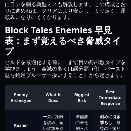
にランを削る典型ミスも解説します。この構成どお
りに進めれば、クリアはより安定し、より速く、運
頼みになりにくくなります。
Block Tales Enemies 早見
表：まず覚えるべき脅威タイ
プ
ビルドを最適化する前に、まず目の前の敵タイプを
学びましょう。全滅の多くは誤分類（例：バースト
型を鈍足ブルーザー扱いすること）から起きます。
Best
Enemy
What It
Biggest
Immediate
Archetype
Does
Risk
Response
一気に距離
準備前
斜めに引き
を詰め、短
にHPを
撃ち
し、最
Rusher
い攻撃を連
削られ
後の一振り