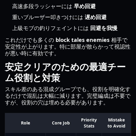
高速多段ラッシャーには
早め回避
重いブルーザー叩きつけには
遅め回避
上級モブの釣りフェイントには
回避を我慢
これだけでも多くの
block tales enemies
相手で
安定性が上がります。特に部屋が散らかって視認性
が悪い時に有効です。
安定クリアのための最適チー
ム役割と対策
スキル差のある混成グループでも、役割を明確化す
るだけで混乱は大幅に減ります。完璧編成は不要で
すが、役割の穴は埋める必要があります。
Priority
Mistake
Role
Core Job
Stats
to Avoid