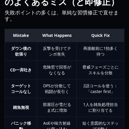
のよくあるミス（と即修正）
失敗ポイントの多くは、単純な習慣修正で直せま
す。
Mistake
What Happens
Quick Fix
ダウン後の
反撃を受けてテ
再接敵前に1拍多く
欲張り
ンポ喪失
待つ
危険窓で回答が
脅威フェーズごとに
CD一斉吐き
なくなる
スキルを分散
ターゲット
DPSが分散して
2語コールを使う：
コールなし
戦闘が長引く
「caster first」
部屋圧が雪だる
1人を雑魚処理担当
雑魚無視
ま式に増加
に割り当てる
パニック移
AoEや味方射線
短く意図的なステッ
動
に突っ込む
プで動く