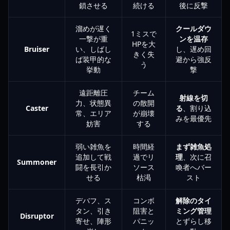
鎖させる
続ける
後に反撃
溜めが遅く
クールダウ
1ミスで
一撃が重
ンを温存
HPを大
Bruiser
い、しばし
し、遅め回
きく失
ば装甲的な
避から強反
う
挙動
撃
遠距離圧
チーム
射線を切
力、状態異
の散開
Caster
る
、割り込
常、エリア
が崩壊
みを最優先
妨害
する
弱い雑魚を
時間経
まず雑魚処
追加して戦
過でリ
理
、次に召
Summoner
闘を長引か
ソース
喚者へバー
せる
枯渇
スト
デバフ、ス
コンボ
解除のタイ
タン、引き
阻害と
ミング管理
Disruptor
寄せ、陣形
パニッ
とずらし移