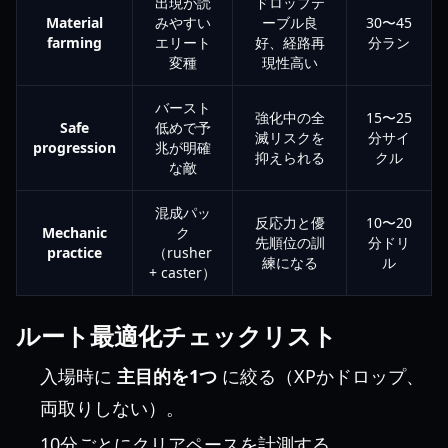
出現が読
ドロップテ
Material
みやすい
ーブル良
30〜45
farming
エリート
好、経路再
分ラン
変種
現性高い
バースト
強化中の全
15〜25
Safe
低めで予
滅リスクを
分サイ
progression
兆が明確
抑えられる
クル
な敵
混成パッ
反応力と優
10〜20
Mechanic
ク
先順位の訓
分ドリ
practice
（rusher
練になる
ル
+ caster）
ルート最適化チェックリスト
入場時に
主目的を1つ
に絞る（XPかドロップ、
両取りしない）。
10分ごとにクリアペースを計測する。