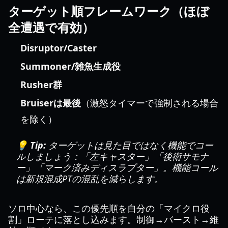
ターゲット順フレームワーク（ほぼ
全遭遇で有効）
Disruptor/Caster
Summoner/雑魚生成役
Rusher群
Bruiserは最後
（激怒タイマーで強制される場合
を除く）
💡 Tip:
ターゲットは見た目ではなく機能でコー
ルしましょう：「左キャスター」「後衛サモナ
ー」「マーク済みディスラプター」。機能コール
は新規混成PTの混乱を減らします。
ソロ中心なら、この優先順を自分の「マイクロ役
割」ローテに落とし込みます。制御→バースト→維