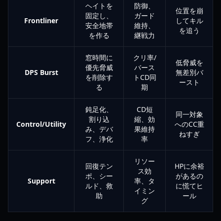
ヘイトを
防御、
位置を崩
固定し、
ガード
Frontliner
してキル
安全地帯
維持、
を追う
を作る
継戦力
窓時間に
クリ率/
低脅威を
優先脅威
バース
DPS Burst
無差別バ
を削除す
トCD同
ースト
る
期
鈍足化、
CD短
同一対象
割り込
縮、効
Control/Utility
へのCC重
み、デバ
果維持
ねすぎ
フ、浄化
率
リソー
回復テン
HPに余裕
ス効
ポ、シー
があるの
Support
率、タ
ルド、救
に慌てヒ
イミン
助
ール
グ