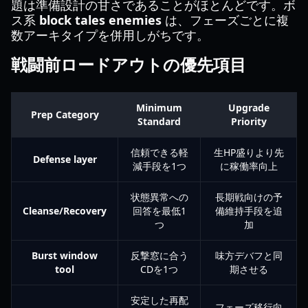
題は準備設計の甘さであることがほとんどです。ボ
ス系
block tales enemies
は、フェーズごとに複
数アーキタイプを併用しがちです。
戦闘前ロードアウトの優先項目
Minimum
Upgrade
Prep Category
Standard
Priority
信頼できる軽
生HP盛りより先
Defense layer
減手段を1つ
に稼働率向上
状態異常への
長期戦向けの予
Cleanse/Recovery
回答を最低1
備維持手段を追
つ
加
Burst window
反撃窓に合う
味方デバフと同
tool
CDを1つ
期させる
安定した再配
フェーズ移行向