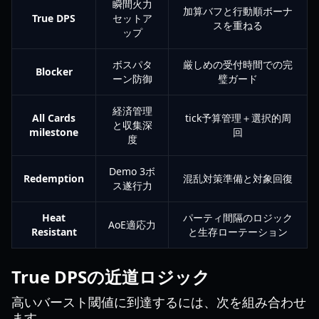
瞬間火力
加算バフと行動順ボーナ
True DPS
セットア
スを重ねる
ップ
ボスパタ
厳しめの受付時間での完
Blocker
ーン防御
璧ガード
経済管理
All Cards
tick予算管理＋選択的周
と収集深
milestone
回
度
Demo 3ボ
Redemption
混乱対策準備と対象回復
ス遂行力
Heat
パーティ間隔のロジック
AoE適応力
Resistant
と生存ローテーション
True DPSの近道ロジック
高いバースト閾値に到達するには、次を組み合わせ
ます。