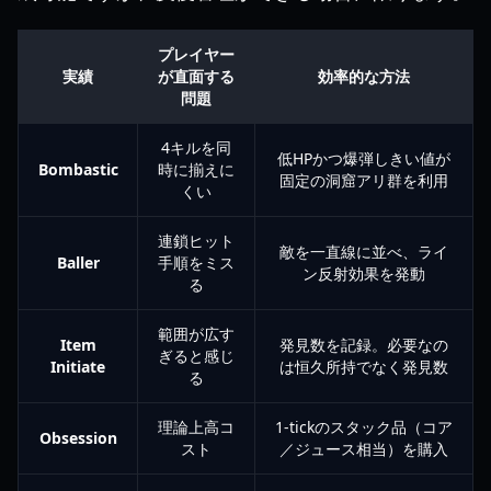
プレイヤー
実績
が直面する
効率的な方法
問題
4キルを同
低HPかつ爆弾しきい値が
Bombastic
時に揃えに
固定の洞窟アリ群を利用
くい
連鎖ヒット
敵を一直線に並べ、ライ
Baller
手順をミス
ン反射効果を発動
る
範囲が広す
Item
発見数を記録。必要なの
ぎると感じ
Initiate
は恒久所持でなく発見数
る
理論上高コ
1-tickのスタック品（コア
Obsession
スト
／ジュース相当）を購入