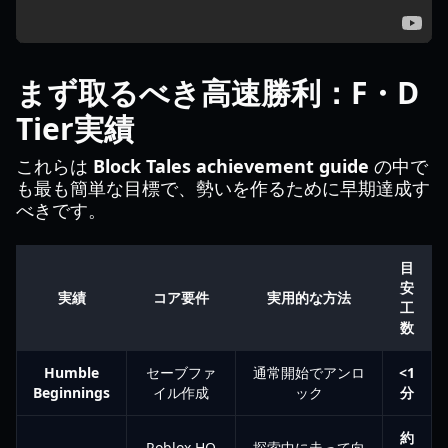
まず取るべき高速勝利：F・D
Tier実績
これらは
Block Tales achievement guide
の中で
も最も簡単な目標で、勢いを作るために早期達成す
べきです。
目
安
実績
コア要件
実用的な方法
工
数
Humble
セーブファ
通常開始でアンロ
<1
Beginnings
イル作成
ック
分
約
Roblox HQ
探索中に走って向