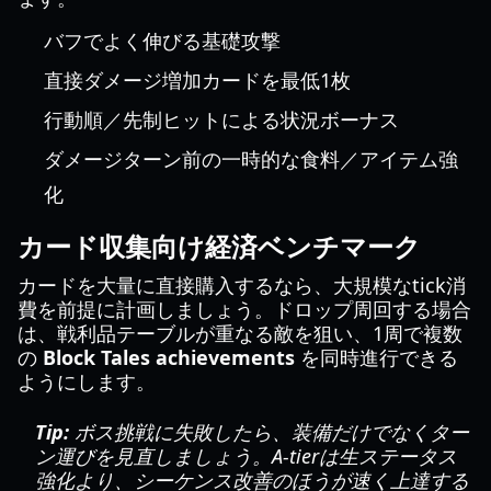
バフでよく伸びる基礎攻撃
直接ダメージ増加カードを最低1枚
行動順／先制ヒットによる状況ボーナス
ダメージターン前の一時的な食料／アイテム強
化
カード収集向け経済ベンチマーク
カードを大量に直接購入するなら、大規模なtick消
費を前提に計画しましょう。ドロップ周回する場合
は、戦利品テーブルが重なる敵を狙い、1周で複数
の
Block Tales achievements
を同時進行できる
ようにします。
Tip:
ボス挑戦に失敗したら、装備だけでなくター
ン運びを見直しましょう。A-tierは生ステータス
強化より、シーケンス改善のほうが速く上達する