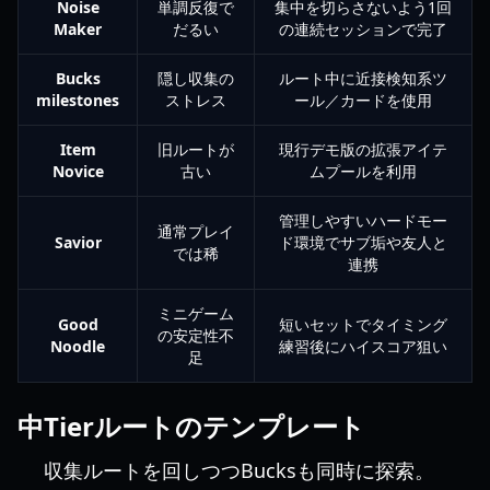
Noise
単調反復で
集中を切らさないよう1回
Maker
だるい
の連続セッションで完了
Bucks
隠し収集の
ルート中に近接検知系ツ
milestones
ストレス
ール／カードを使用
Item
旧ルートが
現行デモ版の拡張アイテ
Novice
古い
ムプールを利用
管理しやすいハードモー
通常プレイ
Savior
ド環境でサブ垢や友人と
では稀
連携
ミニゲーム
Good
短いセットでタイミング
の安定性不
Noodle
練習後にハイスコア狙い
足
中Tierルートのテンプレート
収集ルートを回しつつBucksも同時に探索。