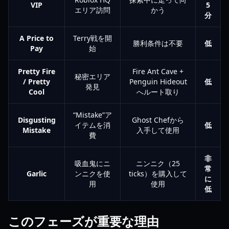
VIP
5
エリア訪問
かう
分
A Price to
Terry戦を開
勝利条件は不要
低
Pay
始
Pretty Fire
Fire Ant Cave +
秘密エリア
/ Pretty
Penguin Hideout
低
発見
Cool
へルート取り
“Mistake”ア
Disgusting
Ghost Chefから
イテムを消
低
Mistake
入手して使用
費
非
吸血鬼にニ
ニンニク（25
常
Garlic
ンニクを使
ticks）を購入して
に
用
使用
低
このフェーズが重要な理由