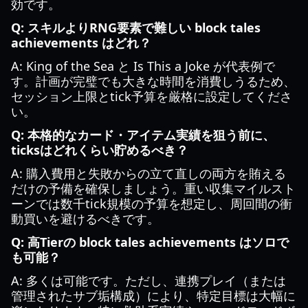
効です。
Q: スキルよりRNG要素で難しい block tales
achievements はどれ？
A: King of the Sea と Is This a Joke が代表例で
す。計画が完璧でも大きな時間を消費しうるため、
セッション上限とtick予算を厳格に設定してくださ
い。
Q: 本格的なカード・アイテム実績を狙う前に、
ticksはどれくらい貯めるべき？
A: 購入費用と失敗からの立て直しの両方を賄える
だけの予備を確保しましょう。重い収集マイルスト
ーンでは数千tick規模の予算を想定し、周回間の衝
動買いを避けるべきです。
Q: 高Tierの block tales achievements はソロで
も可能？
A: 多くは可能です。ただし、連携プレイ（または
管理されたサブ垢構成）により、特定目標は大幅に