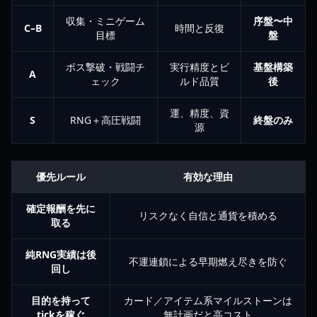
収集・ミニゲーム
序盤〜中
C–B
時間と反復
目標
盤
ボス撃破・戦闘チ
実行精度とビ
基盤構築
A
ェック
ルド品質
後
運、精度、資
S
RNG＋高圧戦闘
終盤のみ
源
優先ルール
有効な理由
確定報酬を先に
リスクなく自信と通貨を積める
取る
純RNG実績は後
不運連鎖による早期燃え尽きを防ぐ
回し
目的を持って
カード／アイテム系マイルストーンは
tickを稼ぐ
無計画だと高コスト