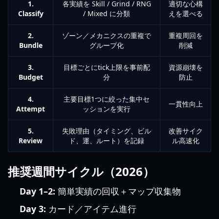
1.
各実績を Skill / Grind / RNG
適切な心構
Classify
/ Mixed に分類
えを選べる
2.
ゾーン／メカニクスの重複で
重複周回を
Bundle
グループ化
削減
3.
目標ごとにtick上限を事前配
資源崩壊を
Budget
分
防止
4.
主要目標1つに絞った集中セ
一貫性向上
Attempt
ッションを実行
5.
失敗理由（タイミング、ビル
改善サイク
Review
ド、運、ルート）を記録
ル高速化
推奨週間サイクル（2026）
Day 1–2:
簡単実績の回収＋マップ収集物
Day 3:
カード／アイテム進行