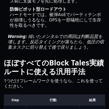
ス前に支援モブを先に処理します。
防御ピボット型ロードアウト
ハードモードでは、被弾AoEでパーティテンポ
が崩壊しうるなら、DPSを一部犠牲にして生存
性を取るべきです。
Warning:
傾いたメンタルでの周回は判断品質を
壊します。反応タイミングが落ちたら、低圧の収
集タスクに切り替えて後で戻りましょう。
ほぼすべてのBlock Tales実績
ルートに使える汎用手法
1つだけフレームワークを使うなら、これを使って
ください。
Step
行動
結果