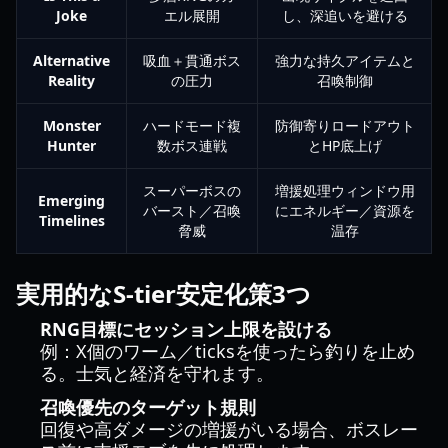
Joke
エル展開
し、深追いを避ける
Alternative
吸血＋貫通ボス
強力な持久アイテムと
Reality
の圧力
召喚制御
Monster
ハードモード複
防御寄りロードアウト
Hunter
数ボス連戦
とHP底上げ
スーパーボスの
増援処理ウィンドウ用
Emerging
バースト／召喚
にエネルギー／資源を
Timelines
脅威
温存
実用的なS-tier安定化策3つ
RNG目標にセッション上限を設ける
例：X個のワーム／ticksを使ったら釣りを止め
る。士気と経済を守れます。
召喚優先のターゲット規則
回復や高ダメージの増援がいる場合、ボスレー