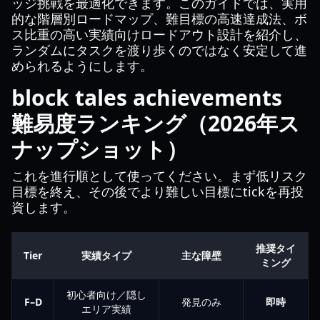
ッジ挑戦を最適化できます。このガイドでは、実用
的な階層別ロードマップ、難目標の高速達成法、ボ
ス比重の高い実績向けロードアウト設計を紹介し、
ランダムにタスクを渡り歩くのではなく安定して進
められるようにします。
block tales achievements
難易度ランキング（2026年ス
ナップショット）
これを進行順として使ってください。まず低リスク
目標を終え、その後でより難しい目標にtickを再投
資します。
推奨タイ
Tier
実績タイプ
主な障壁
ミング
初心者向け／隠し
F–D
発見のみ
即時
エリア実績