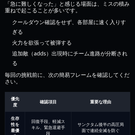
「急に難しくなった」と感じる場面は、ミスの積み
重ねで起こることが多いです。
クールダウン確認をせず、各部屋に速く入りす
ぎる
火力を欲張って被弾する
追加敵（adds）出現時にチーム進路が分断され
る
毎回の挑戦前に、次の簡易フレームを確認してくだ
さい。
優先
確認項目
重要な理由
度
生存
回復手段、軽減ス
性を
サンクタム後半の高圧局
キル、緊急退避手
最優
面で連続全滅を防ぐ
段