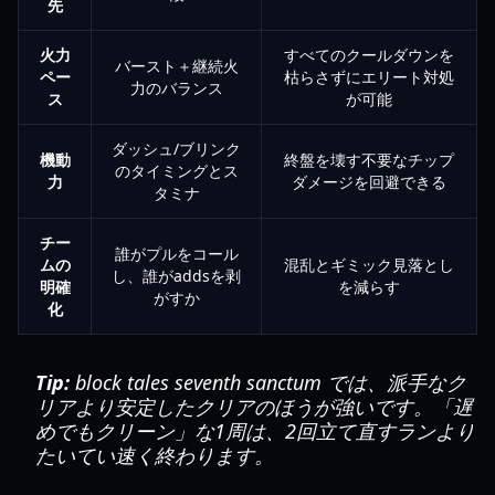
先
火力
すべてのクールダウンを
バースト＋継続火
ペー
枯らさずにエリート対処
力のバランス
ス
が可能
ダッシュ/ブリンク
機動
終盤を壊す不要なチップ
のタイミングとス
力
ダメージを回避できる
タミナ
チー
誰がプルをコール
ムの
混乱とギミック見落とし
し、誰がaddsを剥
明確
を減らす
がすか
化
Tip:
block tales seventh sanctum では、派手なク
リアより安定したクリアのほうが強いです。「遅
めでもクリーン」な1周は、2回立て直すランより
たいてい速く終わります。