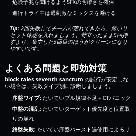
危険予兆を聞けるようSFXの明瞭さを確保
進行トライ中は過刺激なミックスを避ける
Tip:
2回失敗してチームが荒れてきたら、短いリ
セット休憩を入れましょう。苛立ったまま5回押
すより、集中した3回目のほうがクリーンになり
やすいです。
よくある問題と即効対策
block tales seventh sanctum
の試行が安定しな
い場合は、失敗タイプ別に診断しましょう。
序盤ワイプ:
たいていプル規律不足＋CTパニック
中盤の混乱:
たいていターゲット優先度と位置取
りの崩れ
終盤失敗:
たいてい序盤バースト過使用によるリ