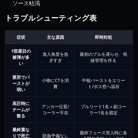
ソース枯渇
トラブルシューティング表
症状
主な原因
即時対処
1部屋目の
進入角度を急
最初のプルを遅らせ、視
被弾が多
ぎすぎ
線管理を作る
い
要所でバ
小物にCTを消
中核バーストをエリー
ーストが
費
ト/ボス窓へ温存
弱い
高圧時に
アンカー位置/
プルリード1名＋副コー
チームが
コーラー不在
ラー1名を固定
散る
最終重な
最終フェーズ突入時に各
りで死亡
防御予備なし