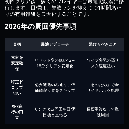
初回クリア後、多くのプレイヤーは最適化段階に移
行します。目標は、失敗ランを抑えつつ1時間あた
りの有用報酬を最大化することです。
2026年の周回優先事項
目標
最適アプローチ
避けるべきこと
素材を
リセット率の低い12～
ワイプ多発の高リ
安定確
18分クリアを安定化
スク速度狙い
保
特定ド
必要遭遇のみ通り、低
「念のため」で全
ロップ
価値寄り道をスキップ
サイドパック処理
狙い
XP/進
サンクタム周回を日/週
目標重複なしで単
行の両
目標と重ねる
独周回
立