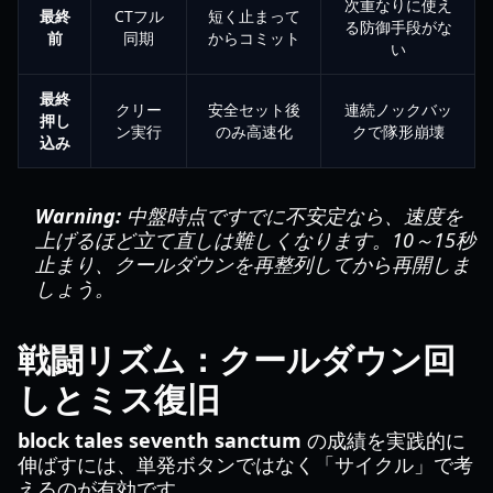
次重なりに使え
最終
CTフル
短く止まって
る防御手段がな
前
同期
からコミット
い
最終
クリー
安全セット後
連続ノックバッ
押し
ン実行
のみ高速化
クで隊形崩壊
込み
Warning:
中盤時点ですでに不安定なら、速度を
上げるほど立て直しは難しくなります。10～15秒
止まり、クールダウンを再整列してから再開しま
しょう。
戦闘リズム：クールダウン回
しとミス復旧
block tales seventh sanctum
の成績を実践的に
伸ばすには、単発ボタンではなく「サイクル」で考
えるのが有効です。