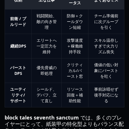
ータス
戦闘開始、
防御＋ク
チーム準備前
前衛 / プ
敵の向き管
ールダウ
に次グループ
ルリード
理
ン短縮
を引く
エリートへ
攻撃速度
スキル温存し
継続DPS
一定圧力を
＋稼働維
すぎで火力リ
維持
持手段
ズム喪失
クリティ
価値の低い対
バースト
優先脅威の
カル/バ
象にバースト
DPS
即処理
ースト窓
を吐く
ユーティ
シールド、
リソース
事前詠唱せず
リティ/
デバフ、立
回復＋補
後手対応にな
サポート
て直し
助性能
る
block tales seventh sanctum
では、多くのプレ
イヤーにとって、紙装甲の特化型よりもバランス配