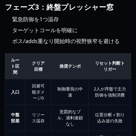
フェーズ3：終盤プレッシャー窓
緊急防御を1つ温存
ターゲットコールを明確に
ボス/adds重なり開始時の視野狭窄を避ける
ルー
クリア
リセット判断ト
ト区
推奨テンポ
目標
リガー
間
回避可
制御重視の中
2人が序盤で主力
入口
能ダメ
速
防御を強制消費
ージ0
意図的なプ
中盤
リソー
位置分断＋割り
ル、過剰連鎖
部屋
ス温存
込み波の失敗
なし