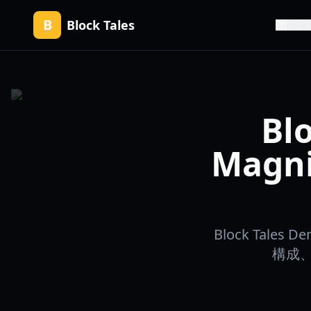
B
Block Tales
アッ
Bl
Magn
Block Tale
構成