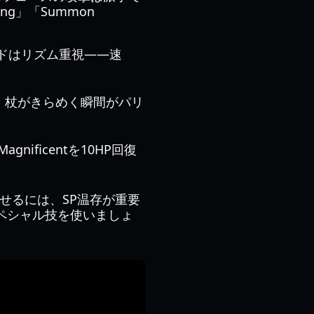
ng」「Summon
ードはリズム重視——速
。杖がきらめく瞬間がパリ
gnificentを10HP回復
せるには、SP温存が重要
ペシャル技を使いましょ