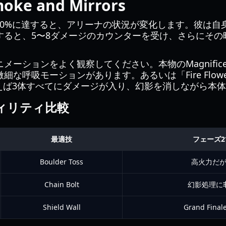
e and Mirrors
ntのHPが50%に達すると、アリーナの状況が変化します。彼
すると、5〜8ダメージのカウンターを受け、さらにその
メーションをよく観察してください。本物のMagnific
な呼吸モーションがあります。あるいは「Fire Flower
ムを使えば3体すべてにダメージが入り、幻影を消しながら本
ィリティ比較
最適技
フェーズ
Boulder Toss
高火力だ
Chain Bolt
幻影処理に
Shield Wall
Grand Fi