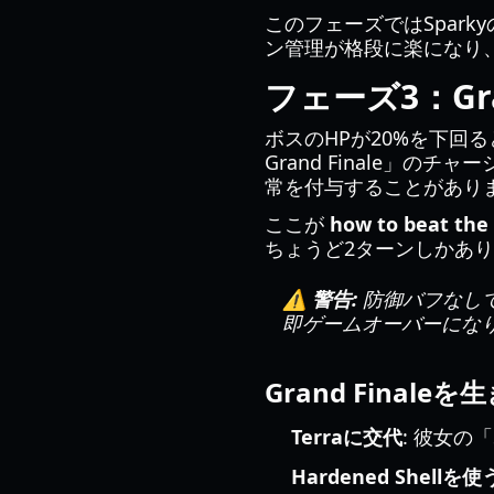
このフェーズではSpark
ン管理が格段に楽になり
フェーズ3：Gran
ボスのHPが20%を下回ると
Grand Finale」
常を付与することがあり
ここが
how to beat the 
ちょうど2ターンしかあ
⚠️ 警告:
防御バフなしで
即ゲームオーバーにな
Grand Finale
Terraに交代
: 彼女の「
Hardened Shellを使