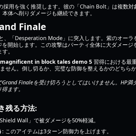
yの採用を強く推奨します。彼の「Chain Bolt」は複
、本体へ削りダメージも継続できます。
d Finale
、「Desperation Mode」に突入します。紫のオー
のチャージを開始します。この攻撃はパーティ全体に大ダメージ
ます。
magnificent in block tales demo 5
習得における最
りません。倒し切るか、完璧な防御を整えるかのどちら
Grand Finaleを受け切ろうとしてはいけません。H
り得ます。
を生き残る方法:
Shield Wall」で被ダメージを50%軽減。
う
: このアイテムは3ターン防御力を上げます。