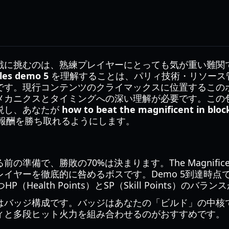
戦に挑むのは、熟練プレイヤーにとっても気が重い難関
ales demo 5
を理解することは、パリィ技術・リソース
です。現行コンテンツのクライマックスに位置するこの
メカニクスとタイミングへの深い理解が必要です。この
説し、あなたが
how to beat the magnificent in bloc
な報酬を勝ち取れるようにします。
の準備で、勝敗の70%は決まります。The Magnifi
イヤーを徹底的に咎めるボスです。Demo 5到達時点
（Health Points）とSP（Skill Points）の
ッジ構成です。バッジはあなたの「ビルド」の中核であり、Th
ィと多段ヒット火力を組み合わせるのがおすすめです。