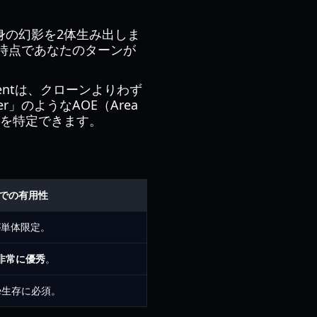
は自身の幻影を2体生み出しま
時点であなたのターンが
entは、クローンよりわず
」のようなAOE（Area
体を特定できます。
2での有用性
が単体限定。
非常に優秀
。
nale生存に必須。