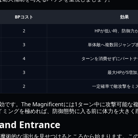
BPコスト
効果
2
HPが低い時、防御力
3
単体敵へ複数回ジャンプ
4
ターンを消費せずにパートナ
3
最大HPが5増加
2
一定確率で敵攻撃をミ
です。The Magnificentには1ターン中に攻撃可
イミングを極めれば、防御態勢に入る前に体力を大きく
d Entrance
icentが魔術的な演出を見せつけるところから始まります。