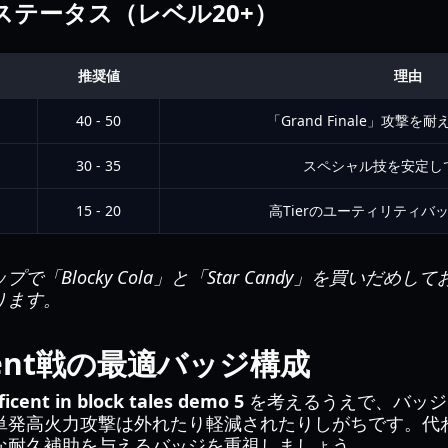
ステータス（レベル20+）
推奨値
理由
40 - 50
「Grand Finale」攻撃
30 - 35
スペシャル技を安定し
15 - 20
高Tierのユーティリティバ
で「Blocky Cola」と「Star Candy」を買いだめ
ります。
ficent戦の最適バッジ構成
icent in block tales demo 5
を考えるうえで、バッジ
単発高火力攻撃は外れたり軽減されたりしがちです。代
な耐久補助を与えるバッジを重視しましょう。