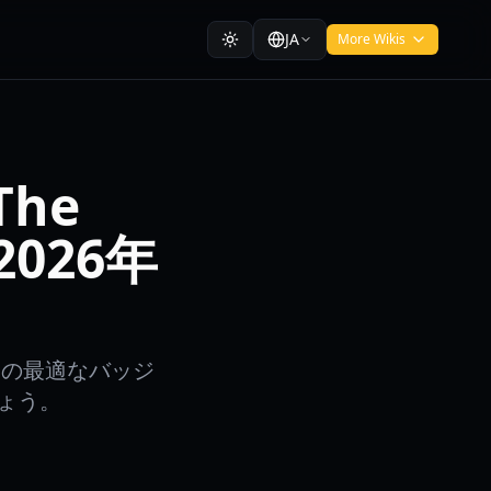
JA
More Wikis
The
2026年
利のための最適なバッジ
ょう。