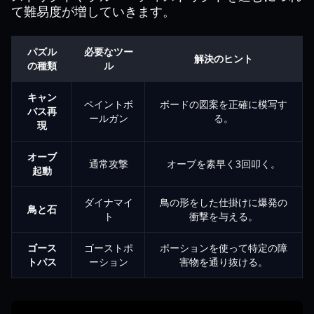
て難易度が増していきます。
パズル
必要なツー
解決のヒント
の種類
ル
キャン
ペイントボ
ボードの図案を正確に模写す
バス再
ールガン
る。
現
オーブ
通常攻撃
オーブを素早く3回叩く。
起動
ダイナマイ
鳥の形をした仕掛けに爆発の
鳥と石
ト
衝撃を与える。
ゴース
ゴーストポ
ポーションを使って特定の障
トパス
ーション
害物を通り抜ける。