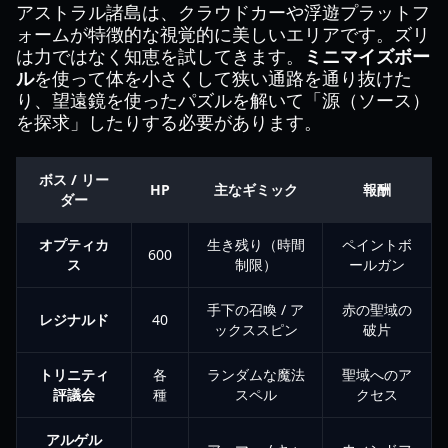
アストラル諸島は、クラウドカーや浮遊プラットフ
ォームが特徴的な視覚的に美しいエリアです。ズリ
は力ではなく知恵を試してきます。
ミニマイズボー
ル
を使って体を小さくして狭い通路を通り抜けた
り、望遠鏡を使ったパズルを解いて「源（ソース）
を探求」したりする必要があります。
ボス / リー
HP
主なギミック
報酬
ダー
オプティカ
生き残り（時間
ペイントボ
600
ス
制限）
ールガン
手下の召喚 / ア
赤の聖域の
レジナルド
40
ックススピン
破片
トリニティ
各
ランダムな魔法
聖域へのア
評議会
種
スペル
クセス
アルゲル