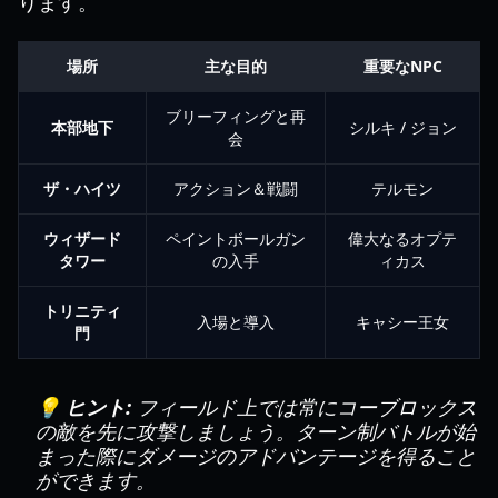
ります。
場所
主な目的
重要なNPC
ブリーフィングと再
本部地下
シルキ / ジョン
会
ザ・ハイツ
アクション＆戦闘
テルモン
ウィザード
ペイントボールガン
偉大なるオプテ
タワー
の入手
ィカス
トリニティ
入場と導入
キャシー王女
門
💡 ヒント:
フィールド上では常にコーブロックス
の敵を先に攻撃しましょう。ターン制バトルが始
まった際にダメージのアドバンテージを得ること
ができます。