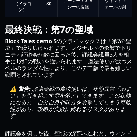
アーマー / キャ
ウィンドフ
（ドラゴ
80
シーの援護
ォースの剣
ン）
最終決戦：第7の聖域
Block Tales demo 5
のクライマックスは「第7の聖
域」で繰り広げられます。レジナルドの影響でトリ
ニティ評議会が敵に回った後、評議会議員3人を相
手に1対3の戦いを強いられます。魔法使いが放つス
ペルのランダム性により、このデモ版で最も難しい
戦闘とされています。
⚠️ 警告:
評議会戦の魔法使いは、状態異常「めま
い」を引き起こす雷を落としてきます。この状態
になると、自分自身や味方を攻撃してしまう可能
性があり、攻略が失敗に終わるリスクがありま
す。
評議会を倒した後、聖域の深部へ進むと、ウィンド