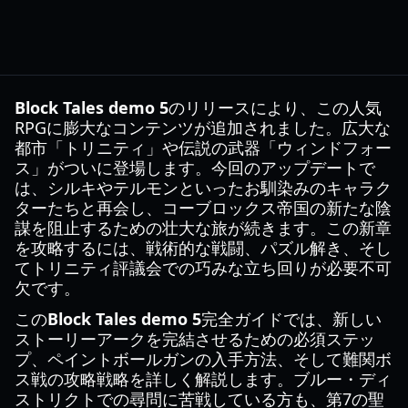
Block Tales demo 5
のリリースにより、この人気
RPGに膨大なコンテンツが追加されました。広大な
都市「トリニティ」や伝説の武器「ウィンドフォー
ス」がついに登場します。今回のアップデートで
は、シルキやテルモンといったお馴染みのキャラク
ターたちと再会し、コーブロックス帝国の新たな陰
謀を阻止するための壮大な旅が続きます。この新章
を攻略するには、戦術的な戦闘、パズル解き、そし
てトリニティ評議会での巧みな立ち回りが必要不可
欠です。
この
Block Tales demo 5
完全ガイドでは、新しい
ストーリーアークを完結させるための必須ステッ
プ、ペイントボールガンの入手方法、そして難関ボ
ス戦の攻略戦略を詳しく解説します。ブルー・ディ
ストリクトでの尋問に苦戦している方も、第7の聖