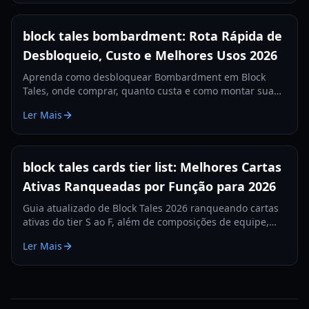
block tales bombardment: Rota Rápida de
Desbloqueio, Custo e Melhores Usos 2026
Aprenda como desbloquear Bombardment em Block
Tales, onde comprar, quanto custa e como montar sua
build ao redor da carta para limpar combates mais
Ler Mais
rápido em 2026.
block tales cards tier list: Melhores Cartas
Ativas Ranqueadas por Função para 2026
Guia atualizado de Block Tales 2026 ranqueando cartas
ativas do tier S ao F, além de composições de equipe,
prioridades de BP e estratégia para modo difícil.
Ler Mais