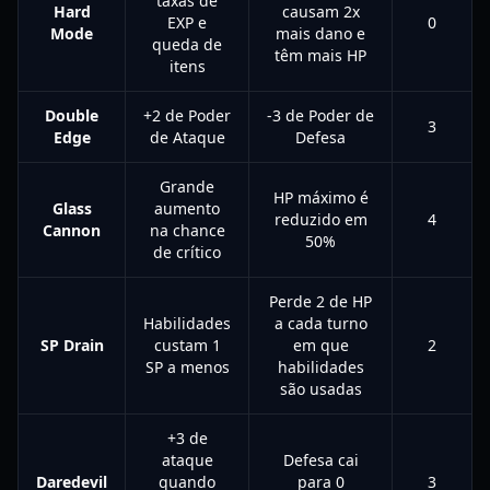
taxas de
Hard
causam 2x
EXP e
0
Mode
mais dano e
queda de
têm mais HP
itens
Double
+2 de Poder
-3 de Poder de
3
Edge
de Ataque
Defesa
Grande
HP máximo é
Glass
aumento
reduzido em
4
Cannon
na chance
50%
de crítico
Perde 2 de HP
Habilidades
a cada turno
SP Drain
custam 1
em que
2
SP a menos
habilidades
são usadas
+3 de
ataque
Defesa cai
Daredevil
quando
para 0
3