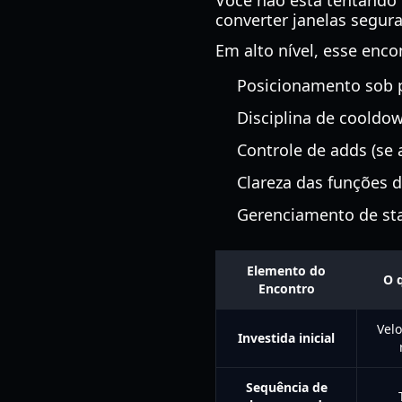
Você não está tentando 
converter janelas segur
Em alto nível, esse enc
Posicionamento sob 
Disciplina de cooldo
Controle de adds (se a
Clareza das funções 
Gerenciamento de st
Elemento do
O 
Encontro
Vel
Investida inicial
Sequência de