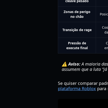
cleave pesado
Zonas de perigo
Posi
no chão
Coo
Transição de rage
d
Pressão de
C
execute final
em
⚠️ Aviso:
A maioria das
assumem que a luta “já 
Se quiser comparar padr
plataforma Roblox
para 