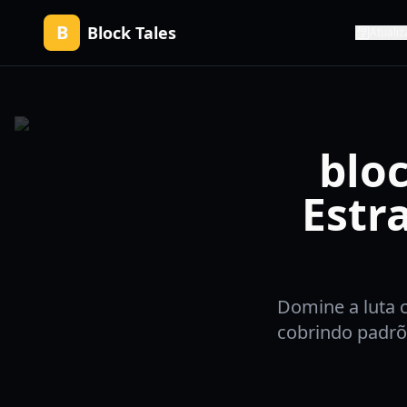
B
Block Tales
Atualiz
bloc
Estr
Domine a luta c
cobrindo padrõe