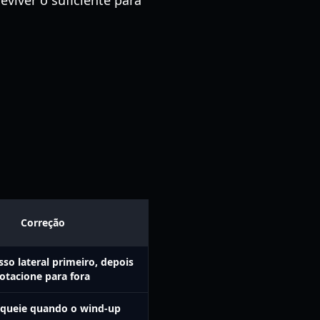
viver o suficiente para
Correção
so lateral primeiro, depois
otacione para fora
oqueie quando o wind-up