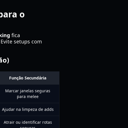
para o
king
fica
 Evite setups com
ão)
Função Secundária
Marcar janelas seguras
para melee
Ajudar na limpeza de adds
Atrair ou identificar rotas
seguras