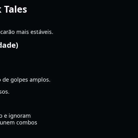
 Tales
icarão mais estáveis.
dade)
 de golpes amplos.
sos.
o e ignoram
 punem combos