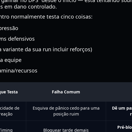
“ganhar no DPS” desde o início — está tentando sobre
as em dano controlado.
ontro normalmente testa cinco coisas:
pressão
wns defensivos
 variante da sua run incluir reforços)
da equipe
amina/recursos
que Testa
Falha Comum
ocidade de
Esquiva de pânico cedo para uma
Dê um pas
reação
posição ruim
r
Pré-bl
Timing
Bloquear tarde demais