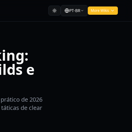
PT-BR
More Wikis
king:
lds e
 prático de 2026
táticas de clear