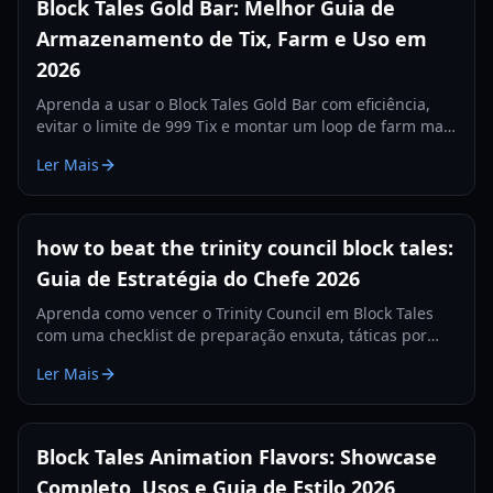
Block Tales Gold Bar: Melhor Guia de
Armazenamento de Tix, Farm e Uso em
2026
Aprenda a usar o Block Tales Gold Bar com eficiência,
evitar o limite de 999 Tix e montar um loop de farm mais
inteligente com estratégias práticas de 2026.
Ler Mais
how to beat the trinity council block tales:
Guia de Estratégia do Chefe 2026
Aprenda como vencer o Trinity Council em Block Tales
com uma checklist de preparação enxuta, táticas por
fase, funções de equipe e planos de recuperação para
Ler Mais
clears consistentes em 2026.
Block Tales Animation Flavors: Showcase
Completo, Usos e Guia de Estilo 2026