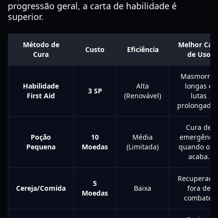
progressão geral, a carta de habilidade é
superior.
Método de
Melhor Cas
Custo
Eficiência
Cura
de Uso
Masmorras
Habilidade
Alta
longas e
3 SP
First Aid
(Renovável)
lutas
prolongadas
Cura de
Poção
10
Média
emergênci
Pequena
Moedas
(Limitada)
quando o S
acaba.
Recuperaçã
5
Cereja/Comida
Baixa
fora de
Moedas
combate.