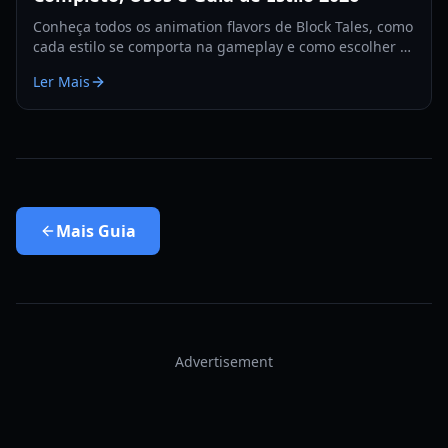
Conheça todos os animation flavors de Block Tales, como
cada estilo se comporta na gameplay e como escolher o
melhor para combate, roleplay e destaque social em
Ler Mais
2026.
Mais
Guia
Advertisement