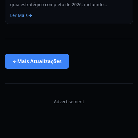
guia estratégico completo de 2026, incluindo
preparação, funções da equipe, prioridades por fase e
Ler Mais
correções de erros para clears mais rápidos.
Mais
Atualizações
Advertisement