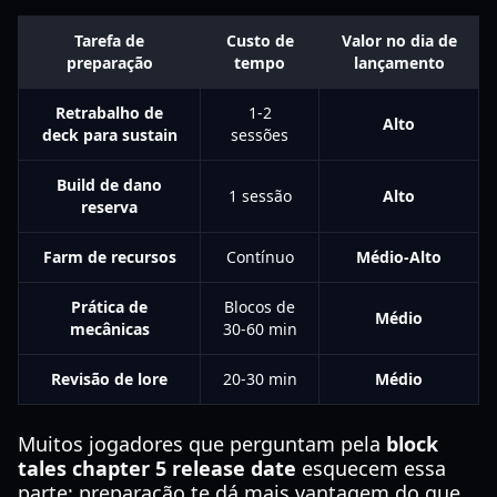
Tarefa de
Custo de
Valor no dia de
preparação
tempo
lançamento
Retrabalho de
1-2
Alto
deck para sustain
sessões
Build de dano
1 sessão
Alto
reserva
Farm de recursos
Contínuo
Médio-Alto
Prática de
Blocos de
Médio
mecânicas
30-60 min
Revisão de lore
20-30 min
Médio
Muitos jogadores que perguntam pela
block
tales chapter 5 release date
esquecem essa
parte: preparação te dá mais vantagem do que