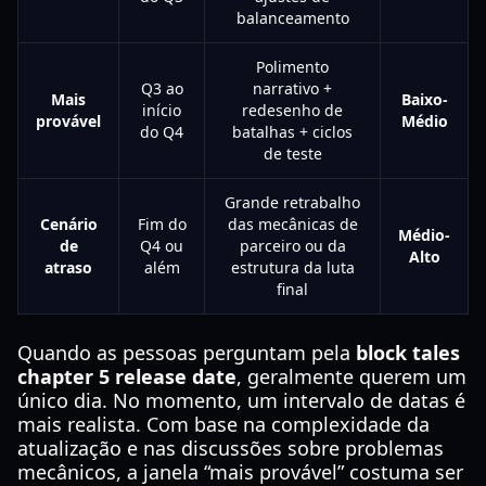
balanceamento
Polimento
Q3 ao
narrativo +
Mais
Baixo-
início
redesenho de
provável
Médio
do Q4
batalhas + ciclos
de teste
Grande retrabalho
Cenário
Fim do
das mecânicas de
Médio-
de
Q4 ou
parceiro ou da
Alto
atraso
além
estrutura da luta
final
Quando as pessoas perguntam pela
block tales
chapter 5 release date
, geralmente querem um
único dia. No momento, um intervalo de datas é
mais realista. Com base na complexidade da
atualização e nas discussões sobre problemas
mecânicos, a janela “mais provável” costuma ser