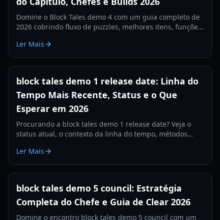
do Capítulo, Chefes e Builds 2026
Domine o Block Tales demo 4 com um guia completo de
2026 cobrindo fluxo de puzzles, melhores itens, funções
da equipe e estratégias de chefes de fim de jogo para
Ler Mais
clears mais consistentes.
block tales demo 1 release date: Linha do
Tempo Mais Recente, Status e o Que
Esperar em 2026
Procurando a block tales demo 1 release date? Veja o
status atual, o contexto da linha do tempo, métodos
confiáveis de acompanhamento e sinais práticos de
Ler Mais
atualização para observar em 2026.
block tales demo 5 council: Estratégia
Completa do Chefe e Guia de Clear 2026
Domine o encontro block tales demo 5 council com um