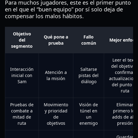
Para muchos jugadores, este es el primer punto
en el que el “buen equipo” por sí solo deja de
compensar los malos hábitos.
Objetivo
Qué pone a
Fallo
del
Mejor enfoq
prueba
común
segmento
Leer el texto
del objetivo 
Interacción
Saltarse
Atención a
confirmar
inicial con
pistas del
la misión
actualizacion
Sam
diálogo
del punto d
ruta
Pruebas de
Movimiento
Visión de
Eliminar
combate a
y prioridad
túnel en
primero los
mitad de
de
un
adds de alta
ruta
objetivos
enemigo
presión
Guardar