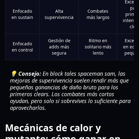
Excele
par
Enfocado
Alta
Combates
prime
en sustain
supervivencia
más largos
intento
clea
Gestión de
Ritmo en
Excele
Enfocado
adds más
solitario más
en equ
en control
segura
lento
peque
💡 Consejo:
En block tales spaceman sam, las
mejoras de supervivencia suelen rendir más que
pequeñas ganancias de daño bruto para los
primeros clears. Los combates más cortos
ayudan, pero solo si sobrevives lo suficiente para
aprovecharlos.
Mecánicas de calor y
mutante: cómo ganar en