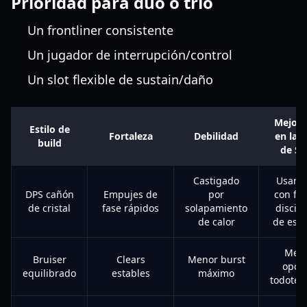
Prioridad para dúo o trío
Un frontliner consistente
Un jugador de interrupción/control
Un slot flexible de sustain/daño
Mejor 
Estilo de
Fortaleza
Debilidad
en la r
build
de S
Castigado
Usar s
DPS cañón
Empujes de
por
con fue
de cristal
fase rápidos
solapamiento
discipl
de calor
de esq
Mejo
Bruiser
Clears
Menor burst
opci
equilibrado
estables
máximo
todoter