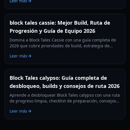
Leer más
rápido.
block tales cassie: Mejor Build, Ruta de
Progresión y Guía de Equipo 2026
Domina a Block Tales Cassie con una guía completa de
2026 que cubre prioridades de build, estrategia de
progresión, configuraciones de equipo y errores
Leer más
comunes que debes evitar.
Block Tales calypso: Guía completa de
desbloqueo, builds y consejos de ruta 2026
Aprende a desbloquear Block Tales calypso con una ruta
de progreso limpia, checklist de preparación, consejos
de build y soluciones de problemas para 2026.
Leer más