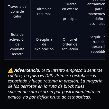
Curarse
enfriamiento
Travesía de
Ritmo de
en exceso
para
zona de
recursos
al
momentos d
calor
principio
daño
acumulado
Ruta de
Seguir una
activación
Disciplina
Omitir el
ruta de
de
de
orden de
interacción
combate
exploración
activación
repetible
secreto
⚠️ Advertencia:
Si tu intento empieza a sentirse
caótico, no fuerces DPS. Primero restablece el
espaciado y luego retoma la presión. La mayoría
de las derrotas en la ruta de block tales
spaceman sam ocurren por posicionamiento en
pánico, no por déficit bruto de estadísticas.