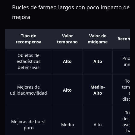
Bucles de farmeo largos con poco impacto de
mejora
Tipo de
Valor
Valor de
Recome
recompensa
temprano
midgame
Objetos de
Priori
estadísticas
Alto
Alto
inme
defensivas
Toma
Mejoras de
Medio-
tempr
Alto
utilidad/movilidad
Alto
es
dispo
Toma
despu
Mejoras de burst
Medio
Alto
asegu
puro
bas