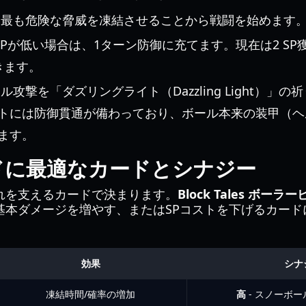
最も危険な脅威を凍結させることから戦闘を始めます
SPが低い場合は、1ターン防御に充てます。現在は2 S
きます。
ル攻撃を「ダズリングライト（Dazzling Light）」
トには防御貫通が備わっており、ボール本来の装甲（ヘ
ます。
ドに最適なカードとシナジー
れを支えるカードで決まります。
Block Tales ボーラ
基本ダメージを増やす、またはSPコストを下げるカード
効果
シナ
凍結時間/確率の増加
高
- スノーボ