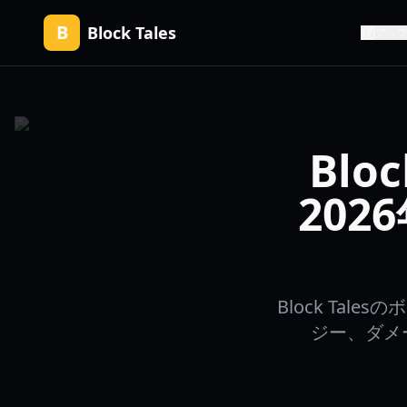
B
Block Tales
アッ
Blo
20
Block Ta
ジー、ダメ