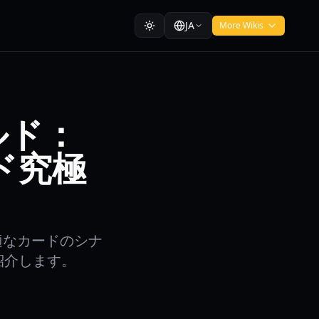
JA
More Wikis
ビルド：
ド究極
最適なカードのシナ
紹介します。