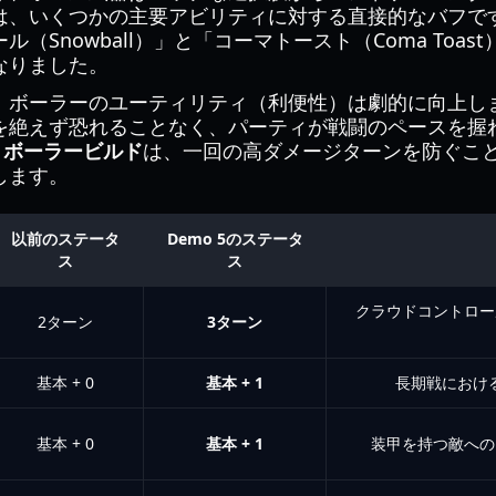
は、いくつかの主要アビリティに対する直接的なバフで
（Snowball）」と「コーマトースト（Coma Toa
なりました。
、ボーラーのユーティリティ（利便性）は劇的に向上し
を絶えず恐れることなく、パーティが戦闘のペースを握
les ボーラービルド
は、一回の高ダメージターンを防ぐこ
します。
以前のステータ
Demo 5のステータ
ス
ス
クラウドコントロー
2ターン
3ターン
基本 + 0
基本 + 1
長期戦におけ
基本 + 0
基本 + 1
装甲を持つ敵への