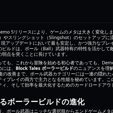
望のDemo 5リリースにより、ゲームのメタは大きく変化
er）やスリングショット（Slingshot）のセットアップ
、現アップデートにおいて最も安定し、かつ強力なプレ
ビルドは、ボール（Ball）武器特有の特性を活かして
の弱点を突くことに長けています。
ても、これから冒険を始める初心者であっても、Demo
めには、
Block Tales ボーラービルド
のニュアンスを理
回復の改善まで、ボール武器カテゴリーには一連の隠れた
ティプレイの両方で主力となる性能を秘めています。こ
ティ、そして効率を最大化するためのカードロードアウ
おけるボーラービルドの進化
り、ボール武器はニッチな選択肢からエンドゲームメタ