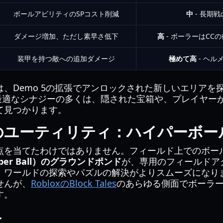
ボールアビリティのSPコスト削減
中
- 長期
ダメージ増加、ただし素早さ低下
高
- ボーラーはCC
装甲を持つ敵への追加ダメージ
極めて高
- ヘル
、Demo 5の拡張でアンロックされた新しいエリアを
最適なシナジーの多くは、隠された宝箱や、プレイヤー
て見つかります。
のユーティリティ：ハイパーボー
点を当てたわけではありません。フィールド上でのボー
er Ball）のグラウンドポンド
が、専用のフィールドア
、ワールドの探索やパズルの解決がよりスムーズになり
せんが、
RobloxのBlock Tales
のあらゆる側面でボーラ
す。
略