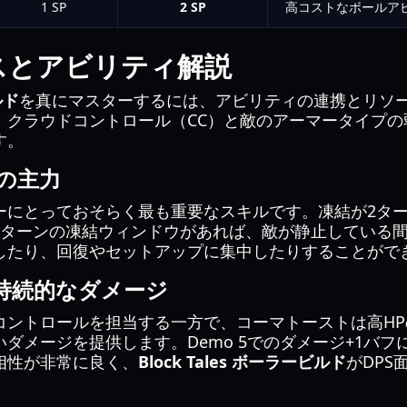
1 SP
2 SP
高コストなボールア
スとアビリティ解説
ルド
を真にマスターするには、アビリティの連携とリソ
、クラウドコントロール（CC）と敵のアーマータイプの
す。
の主力
ーにとっておそらく最も重要なスキルです。凍結が2ター
3ターンの凍結ウィンドウがあれば、敵が静止している
したり、回復やセットアップに集中したりすることがで
持続的なダメージ
コントロールを担当する一方で、コーマトーストは高H
ダメージを提供します。Demo 5でのダメージ+1バ
相性が非常に良く、
Block Tales ボーラービルド
がDPS