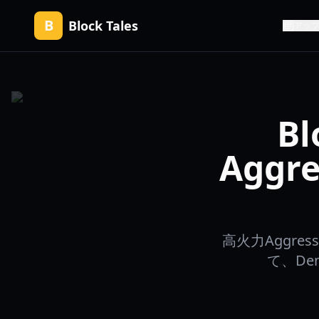
B
Block Tales
アッ
B
Agg
高火力Aggr
て、De