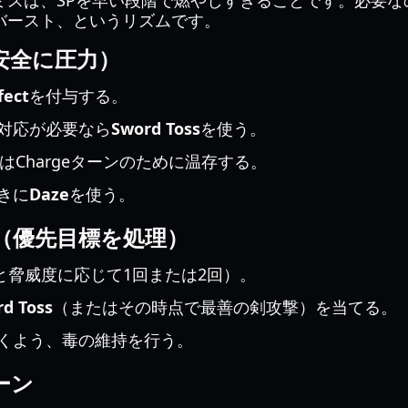
ミスは、SPを早い段階で燃やしすぎることです。必要な
バースト、というリズムです。
安全に圧力）
fect
を付与する。
対応が必要なら
Sword Toss
を使う。
はChargeターンのために温存する。
きに
Daze
を使う。
（優先目標を処理）
と脅威度に応じて1回または2回）。
d Toss
（またはその時点で最善の剣攻撃）を当てる。
くよう、毒の維持を行う。
ーン