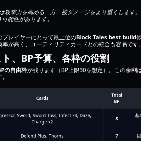
ssorは攻撃力を高める一方、被ダメージをより重くしま
う可能性があります。
のプレイヤーにとって最上位の
Block Tales best build
換率が高く、ユーティリティカードとの統合も容易です
ト、BP予算、各枠の役割
 BPの自由枠
が残ります（BP上限30を想定）。この余剰
す。
Total
Cards
BP
ressor, Sword, Sword Toss, Infect x3, Daze,
基
8
Charge x2
Defend Plus, Thorns
7
固