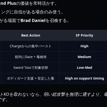
nd Plus
の価値を常時活かす。
ミングに自信がある場合のみ使う。
がる場面で
Brad Daniel
を召喚する。
Best Action
SP Priority
Chargeからの集中バースト
High
前列にDaze + 毒維持
Medium
Sword Tossで対象切替
Low-Med
ボディガード支援 + 安定した毒
High on support timing
トKOを取れないなら、弱い総攻撃を無理に通すより、毒
です。