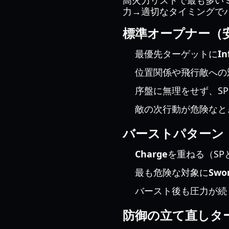
高火力リストで最も多い
力→適切なタイミングで
標準オープナー（
最優先ターゲットに
In
位置関係や飛行敵への
序盤に無理をせず、SP
敵の次行動が危険なと
バーストパターン
Charge
を重ねる（SP
最も危険な対象に
Swor
バースト後も圧力が続
防御の立て直しタ