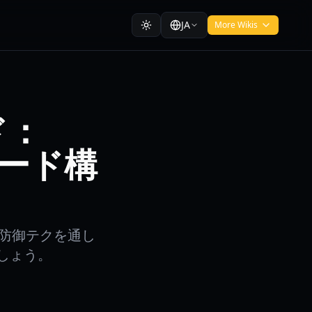
JA
More Wikis
ド：
カード構
、防御テクを通し
ましょう。