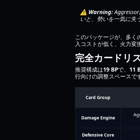
⚠️ Warning:
Aggre
いと、勢いを一気に失
このパッケージが、多く
入コストが低く、火力変
完全カードリス
推奨構成は
19 BP
で、
11
行向けの調整スペースで
Card Group
Agg
Damage Engine
Defensive Core