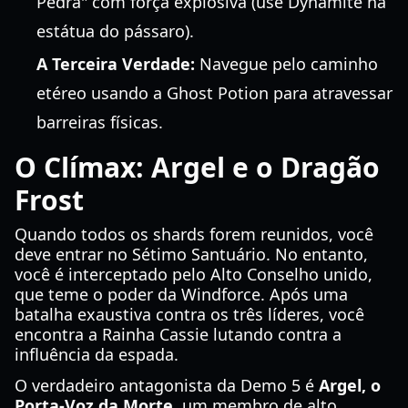
Pedra" com força explosiva (use Dynamite na
estátua do pássaro).
A Terceira Verdade:
Navegue pelo caminho
etéreo usando a Ghost Potion para atravessar
barreiras físicas.
O Clímax: Argel e o Dragão
Frost
Quando todos os shards forem reunidos, você
deve entrar no Sétimo Santuário. No entanto,
você é interceptado pelo Alto Conselho unido,
que teme o poder da Windforce. Após uma
batalha exaustiva contra os três líderes, você
encontra a Rainha Cassie lutando contra a
influência da espada.
O verdadeiro antagonista da Demo 5 é
Argel, o
Porta-Voz da Morte
, um membro de alto