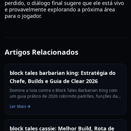
perdido, o diálogo final sugere que ele está vivo
e provavelmente explorando a próxima área
para o jogador.
Artigos Relacionados
block tales barbarian king: Estratégia do
Chefe, Builds e Guia de Clear 2026
Domine a luta contra o Block Tales Barbarian King com
um guia prático de 2026 cobrindo padrões, funções da
equipe, timing de sobrevivência e táticas de clear
Ler Mais
rápido.
block tales cassie: Melhor Build, Rota de