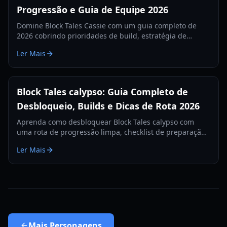
Progressão e Guia de Equipe 2026
Domine Block Tales Cassie com um guia completo de
2026 cobrindo prioridades de build, estratégia de
progressão, composições de equipe e erros comuns
Ler Mais
para evitar.
Block Tales calypso: Guia Completo de
Desbloqueio, Builds e Dicas de Rota 2026
Aprenda como desbloquear Block Tales calypso com
uma rota de progressão limpa, checklist de preparação,
conselhos de build e dicas de solução de problemas
Ler Mais
para 2026.
Mais
Personagens