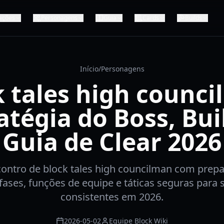
ações
Personagens
Guia
Cards
Builds
Início
/
Personagens
k tales high counci
atégia do Boss, Bui
Guia de Clear 2026
ntro de block tales high councilman com prepa
fases, funções de equipe e táticas seguras para 
consistentes em 2026.
2026-05-02
Equipe Block Wiki