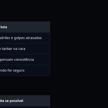
 luta
adrões e golpes atrasados
 tankar na cara
mpensam consistência
ando for seguro
ite se possível