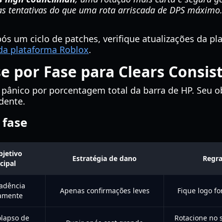
as tentativas do que uma rota arriscada de DPS máximo
ós um ciclo de patches, verifique atualizações da pl
 da plataforma Roblox
.
se por Fase para Clears Consis
pânico por porcentagem total da barra de HP. Seu obj
dente.
 fase
bjetivo
Estratégia de dano
Regr
cipal
cadência
Apenas confirmações leves
Fique logo fo
amente
olapso de
Rotacione no s