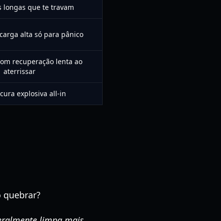
 longas que te travam
carga alta só para pânico
om recuperação lenta ao
aterrissar
ura explosiva all-in
o quebrar?
geralmente limpa mais