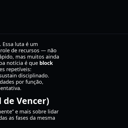
. Essa luta é um
role de recursos — não
ápido, mas muitos ainda
oa notícia é que
block
s repetíveis:
ustain disciplinado.
idades por função,
entativa.
l de Vencer)
nte” e mais sobre lidar
das as fases da mesma