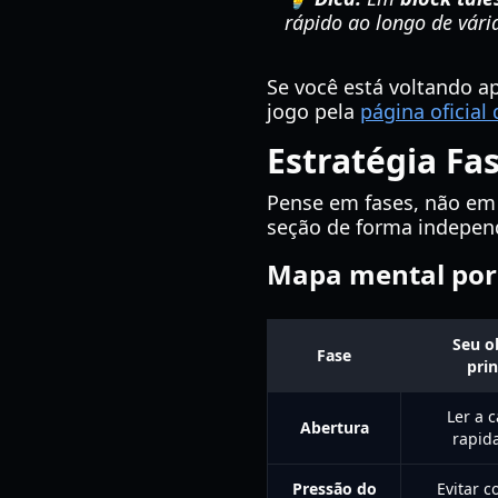
rápido ao longo de vári
Se você está voltando ap
jogo pela
página oficial
Estratégia Fa
Pense em fases, não em 
seção de forma indepen
Mapa mental por
Seu o
Fase
prin
Ler a 
Abertura
rapid
Pressão do
Evitar c