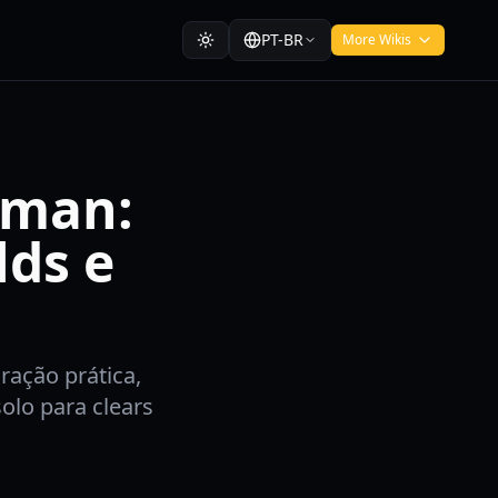
PT-BR
More Wikis
lman:
lds e
ração prática,
solo para clears