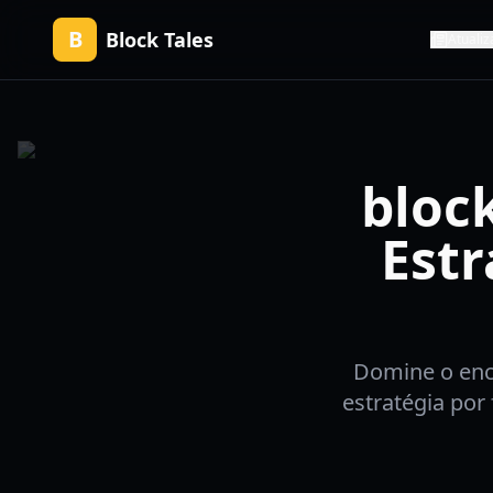
B
Block Tales
Atualiz
bloc
Estr
Domine o enco
estratégia por 