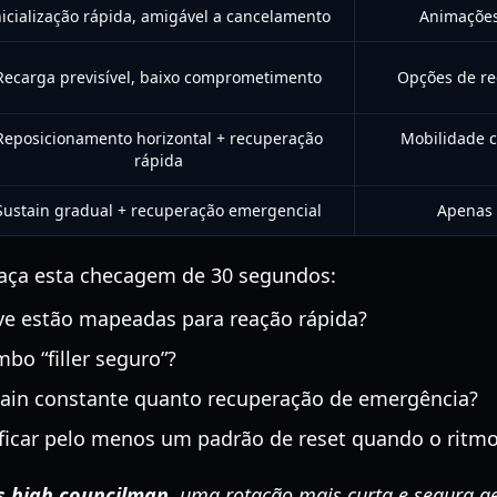
nicialização rápida, amigável a cancelamento
Animações
Recarga previsível, baixo comprometimento
Opções de re
Reposicionamento horizontal + recuperação
Mobilidade c
rápida
Sustain gradual + recuperação emergencial
Apenas c
 faça esta checagem de 30 segundos:
ve estão mapeadas para reação rápida?
bo “filler seguro”?
tain constante quanto recuperação de emergência?
ficar pelo menos um padrão de reset quando o ritm
es high councilman
, uma rotação mais curta e segura 