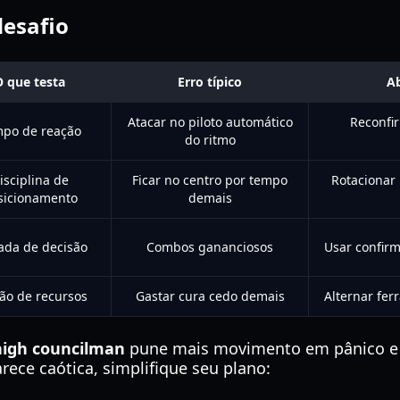
desafio
O que testa
Erro típico
A
Atacar no piloto automático
Reconfi
po de reação
do ritmo
isciplina de
Ficar no centro por tempo
Rotacionar 
sicionamento
demais
da de decisão
Combos gananciosos
Usar confirm
ão de recursos
Gastar cura cedo demais
Alternar fer
 high councilman
pune mais movimento em pânico e 
rece caótica, simplifique seu plano: