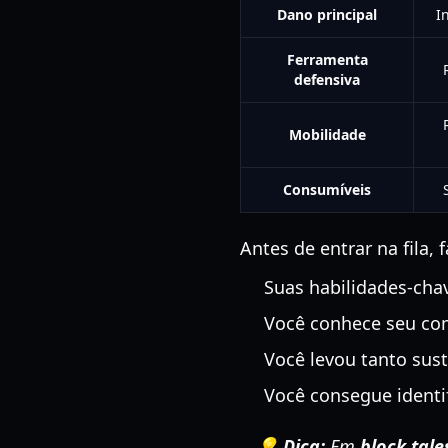
Dano principal
I
Ferramenta
defensiva
Mobilidade
Consumíveis
Antes de entrar na fila,
Suas habilidades-cha
Você conhece seu com
Você levou tanto sus
Você consegue identi
💡 Dica:
Em
block tal