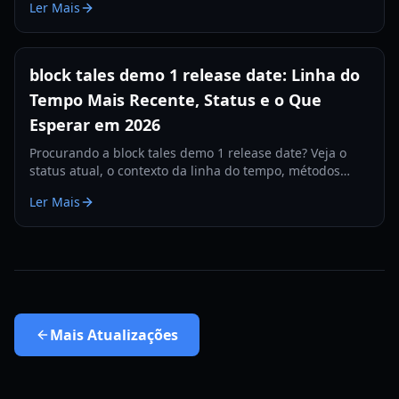
Ler Mais
espera.
block tales demo 1 release date: Linha do
Tempo Mais Recente, Status e o Que
Esperar em 2026
Procurando a block tales demo 1 release date? Veja o
status atual, o contexto da linha do tempo, métodos
confiáveis de acompanhamento e sinais práticos de
Ler Mais
atualização para observar em 2026.
Mais
Atualizações