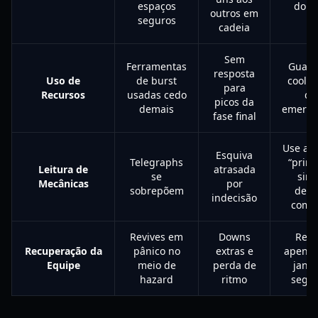
espaços
do pu
outros em
seguros
cadeia
Sem
Ferramentas
Guard
resposta
Uso de
de burst
coold
para
Recursos
usadas cedo
de
picos da
demais
emergê
fase final
Use a r
Esquiva
Telegraphs
“prime
Leitura de
atrasada
se
sina
Mecânicas
por
sobrepõem
depo
indecisão
comm
Revives em
Downs
Revi
Recuperação da
pânico no
extras e
apena
Equipe
meio de
perda de
janel
hazard
ritmo
segu