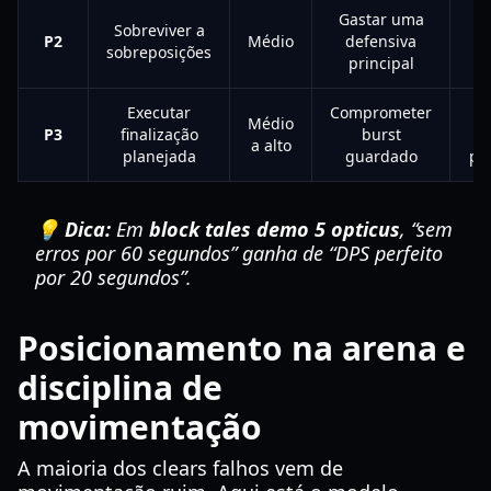
Gastar uma
Sobreviver a
P2
Médio
defensiva
c
sobreposições
principal
Executar
Comprometer
R
Médio
P3
finalização
burst
a alto
planejada
guardado
pl
💡 Dica:
Em
block tales demo 5 opticus
, “sem
erros por 60 segundos” ganha de “DPS perfeito
por 20 segundos”.
Posicionamento na arena e
disciplina de
movimentação
A maioria dos clears falhos vem de