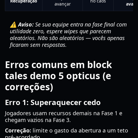
Recuperação
no caos
avançar
avanç
⚠️ Aviso:
Se sua equipe entra na fase final com
utilidade zero, espere wipes que parecem
aleatórios. Não são aleatórios — vocês apenas
ficaram sem respostas.
Erros comuns em block
tales demo 5 opticus (e
correções)
Erro 1: Superaquecer cedo
Jogadores usam recursos demais na Fase 1 e
chegam vazios na Fase 3.
Correção:
limite o gasto da abertura a um teto
pré-acordado.