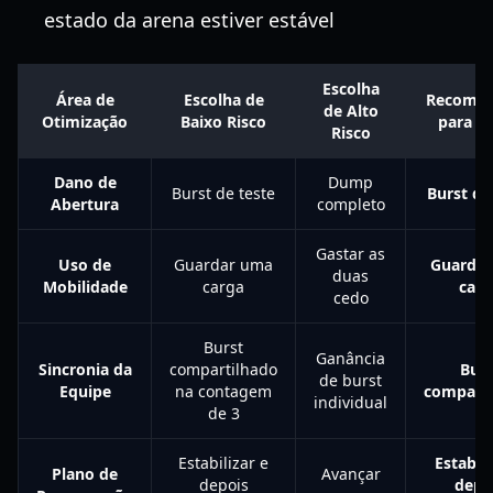
estado da arena estiver estável
Escolha
Área de
Escolha de
Recome
de Alto
Otimização
Baixo Risco
para Cl
Risco
Dano de
Dump
Burst de teste
Burst de
Abertura
completo
Gastar as
Uso de
Guardar uma
Guarda
duas
Mobilidade
carga
carg
cedo
Burst
Ganância
Sincronia da
compartilhado
Burs
de burst
Equipe
na contagem
comparti
individual
de 3
Estabilizar e
Estabili
Plano de
Avançar
depois
depo