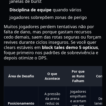
janelas de burst
Disciplina de equipe
quando vários
jogadores sobrepõem zonas de perigo
Muitos jogadores perdem tentativas não por
falta de dano, mas porque gastam recursos
cedo demais, saem das rotas seguras ou forçam
revives durante ciclos inseguros. Se você quer
clears estáveis em
block tales demo 5 opticus
,
foque primeiro nos padrões de sobrevivência e
depois otimize o DPS.
Por que
O que
Área de Desafio
as Runs
Corre
Acontece
Falham
Jogadores
A pressão
empilham
da arena
Defi
e acertam
Posicionamento
reduz os
lanes a
uns aos