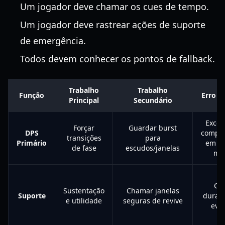
Um jogador deve chamar os cues de tempo.
Um jogador deve rastrear ações de suporte
de emergência.
Todos devem conhecer os pontos de fallback.
Trabalho
Trabalho
Função
Erro 
Principal
Secundário
Exces
Forçar
Guardar burst
DPS
compr
transições
para
Primário
em u
de fase
escudos/janelas
me
Cu
Sustentação
Chamar janelas
Suporte
duran
e utilidade
seguras de revive
evit