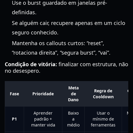
Use o burst guardado em janelas pré-
definidas.
Se alguém cair, recupere apenas em um ciclo
seguro conhecido.
Mantenha os callouts curtos: “reset”,
“rotaciona direita”, “segura burst”, “vai”.
Condição de vitória:
finalizar com estrutura, não
no desespero.
Meta
Regra de
Ga
Fase
Prioridade
de
Cooldown
Dano
Aprender
Baixo
Usar o
Mo
P1
padrão +
a
mínimo de
de
manter vida
médio
ferramentas
p