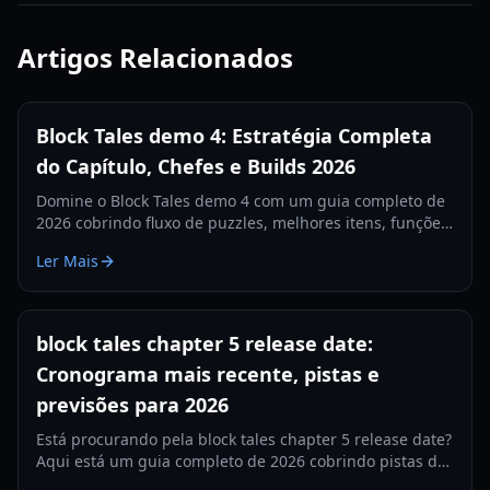
Artigos Relacionados
Block Tales demo 4: Estratégia Completa
do Capítulo, Chefes e Builds 2026
Domine o Block Tales demo 4 com um guia completo de
2026 cobrindo fluxo de puzzles, melhores itens, funções
da equipe e estratégias de chefes de fim de jogo para
Ler Mais
clears mais consistentes.
block tales chapter 5 release date:
Cronograma mais recente, pistas e
previsões para 2026
Está procurando pela block tales chapter 5 release date?
Aqui está um guia completo de 2026 cobrindo pistas de
cronograma, janelas prováveis e o que fazer enquanto