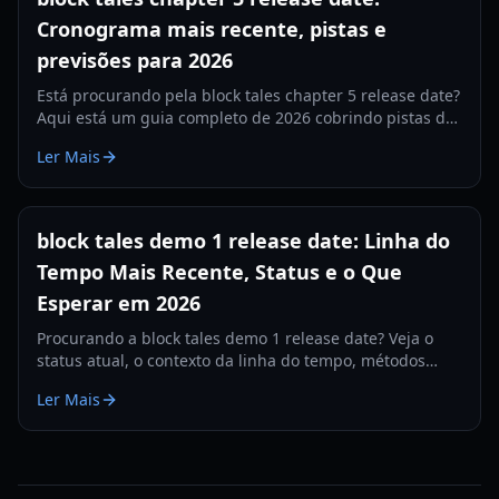
Cronograma mais recente, pistas e
previsões para 2026
Está procurando pela block tales chapter 5 release date?
Aqui está um guia completo de 2026 cobrindo pistas de
cronograma, janelas prováveis e o que fazer enquanto
Ler Mais
espera.
block tales demo 1 release date: Linha do
Tempo Mais Recente, Status e o Que
Esperar em 2026
Procurando a block tales demo 1 release date? Veja o
status atual, o contexto da linha do tempo, métodos
confiáveis de acompanhamento e sinais práticos de
Ler Mais
atualização para observar em 2026.