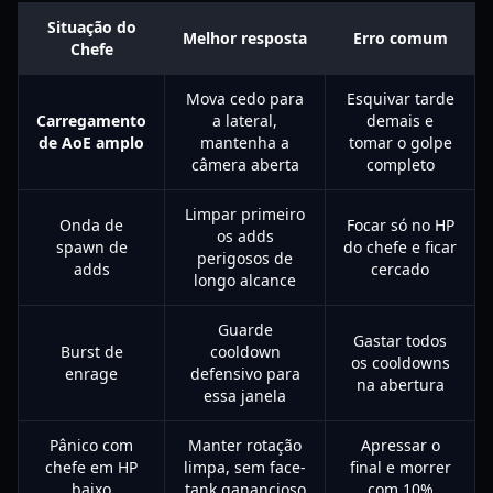
Situação do
Melhor resposta
Erro comum
Chefe
Mova cedo para
Esquivar tarde
Carregamento
a lateral,
demais e
de AoE amplo
mantenha a
tomar o golpe
câmera aberta
completo
Limpar primeiro
Onda de
Focar só no HP
os adds
spawn de
do chefe e ficar
perigosos de
adds
cercado
longo alcance
Guarde
Gastar todos
Burst de
cooldown
os cooldowns
enrage
defensivo para
na abertura
essa janela
Pânico com
Manter rotação
Apressar o
chefe em HP
limpa, sem face-
final e morrer
baixo
tank ganancioso
com 10%