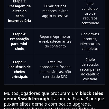
Etapa 3:
elite
Passagem de
Puxar grupos
concluído,
elites da
menores, evitar
uso de
zona
aggro excessivo
recursos
intermediária
controlado
Etapa 4:
Cooldowns
Reparar/aprimorar
Preparação
prontos,
e reabastecer antes
para mini-
HP/recursos
do confronto
chefe
completos
Chefe
Etapa 5:
Executar
derrotado,
Sequência de
abordagem focada
recompensa
chefes
em mecânicas, não
do capítulo
principais
corrida de DPS
coletada
Muitos jogadores que procuram um
block tales
demo 5 walkthrough
travam na Etapa 3 porque
puxam elites demais com pouco upgrade.