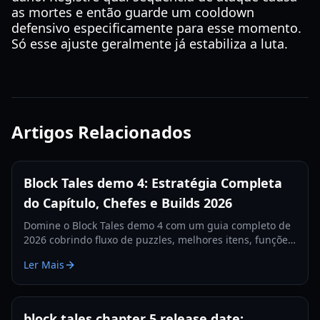
as mortes e então guarde um cooldown
defensivo especificamente para esse momento.
Só esse ajuste geralmente já estabiliza a luta.
Artigos Relacionados
Block Tales demo 4: Estratégia Completa
do Capítulo, Chefes e Builds 2026
Domine o Block Tales demo 4 com um guia completo de
2026 cobrindo fluxo de puzzles, melhores itens, funções
da equipe e estratégias de chefes de fim de jogo para
Ler Mais
clears mais consistentes.
block tales chapter 5 release date: